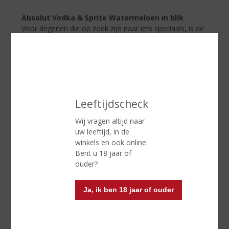
Absolut Vodka & Sprite Watermeloen in blik
Voor degenen die op zoek zijn naar iets speciaals, is de
Absolut Vodka & Sprite Watermeloen
een must-try.
Deze unieke combinatie van vodka en de zoete,
verfrissende smaak van watermeloen biedt een
heerlijke twist voor elke zomerdag. Het is het perfecte
drankje om te nippen terwijl je naar de zonsondergang
kijkt.
Leeftijdscheck
Wij vragen altijd naar
uw leeftijd, in de
winkels en ook online.
Bent u 18 jaar of
ouder?
Ja, ik ben 18 jaar of ouder
Juttertje Kruidenbitter
Hoewel het misschien verrassend klinkt,
is
Juttertje Kruidenbitter
ook geweldig