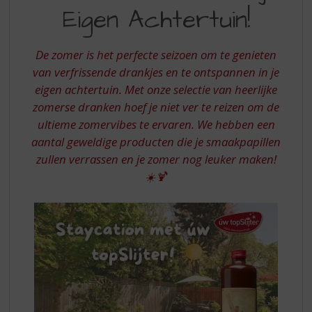
S
DE
Eigen Achtertuin!
p
ZOMER
r
IN
i
De zomer is het perfecte seizoen om te genieten
n
JE
van verfrissende drankjes en te ontspannen in je
g
eigen achtertuin. Met onze selectie van heerlijke
EIGEN
n
a
zomerse dranken hoef je niet ver te reizen om de
ACHTERTUIN
a
ultieme zomervibes te ervaren. We hebben een
r
aantal geweldige producten die je smaakpapillen
d
zullen verrassen en je zomer nog leuker maken!
e
☀️🍹
n
a
v
i
g
a
t
i
e