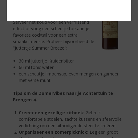
voor de zomer! De rijke kruidenmix biedt
een unieke smaakervaring die perfect
aansluit bij gezellige zomeravonden.
Serveer het koud voor een verfrissend
effect of voeg een scheutje toe aan je
favoriete cocktail voor een extra
smaakdimensie. Probeer bijvoorbeeld de
"Juttertje Summer Breeze":
30 ml Juttertje Kruidenbitter
60 ml tonic water
een scheutje limoensap, even mengen en garneer
met verse munt.
Tips om de Zomervibes naar je Achtertuin te
Brengen ☀️
Creëer een gezellige zithoek:
Gebruik
comfortabele stoelen, zachte kussens en sfeervolle
verlichting om een uitnodigende sfeer te creëren.
Organiseer een zomerpicknick:
Leg een groot