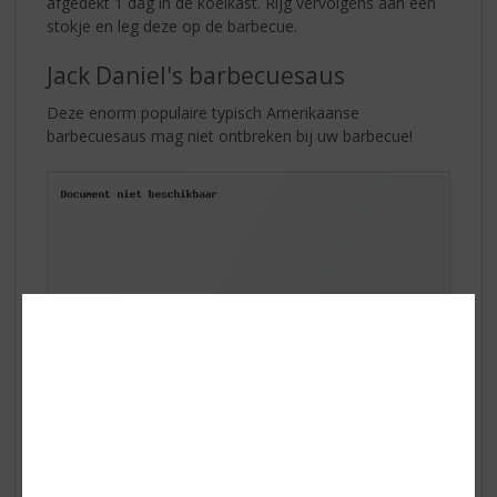
afgedekt 1 dag in de koelkast. Rijg vervolgens aan een
stokje en leg deze op de barbecue.
Jack Daniel's barbecuesaus
Deze enorm populaire typisch Amerikaanse
barbecuesaus mag niet ontbreken bij uw barbecue!