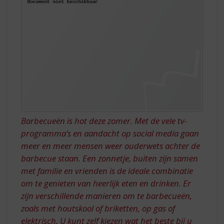
S
p
r
i
n
g
n
a
a
r
d
e
Barbecueën is hot deze zomer. Met de vele tv-
n
programma’s en aandacht op social media gaan
a
meer en meer mensen weer ouderwets achter de
v
barbecue staan. Een zonnetje, buiten zijn samen
i
g
met familie en vrienden is de ideale combinatie
a
om te genieten van heerlijk eten en drinken. Er
t
zijn verschillende manieren om te barbecueën,
i
zoals met houtskool of briketten, op gas of
e
elektrisch. U kunt zelf kiezen wat het beste bij u