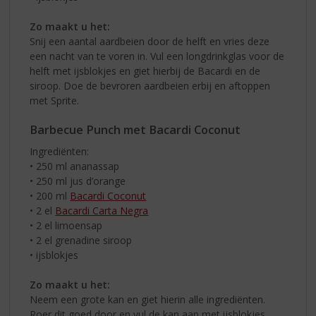
Zo maakt u het:
Snij een aantal aardbeien door de helft en vries deze
een nacht van te voren in. Vul een longdrinkglas voor de
helft met ijsblokjes en giet hierbij de Bacardi en de
siroop. Doe de bevroren aardbeien erbij en aftoppen
met Sprite.
Barbecue Punch met Bacardi Coconut
Ingrediënten:
• 250 ml ananassap
• 250 ml jus d’orange
• 200 ml
Bacardi Coconut
• 2 el
Bacardi Carta Negra
• 2 el limoensap
• 2 el grenadine siroop
• ijsblokjes
Zo maakt u het:
Neem een grote kan en giet hierin alle ingrediënten.
Roer dit goed door en vul de kan aan met ijsblokjes.