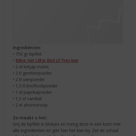
Ingrediënten:
• 750 gr kipfilet
•
Blikje Het Uiltje Bird of Prey bier
• 2 el ketjap manis
• 2 tl gemberpoeder
• 2 tl uienpoeder
• 1,5 tl knoflookpoeder
• 1 el paprikapoeder
• 1,5 el sambal
• 2 el ahornsiroop
Zo maakt u het:
Snij de kipfilet in blokjes en meng deze in een kom met
alle ingrediënten en giet hier het bier bij. Zet de schaal