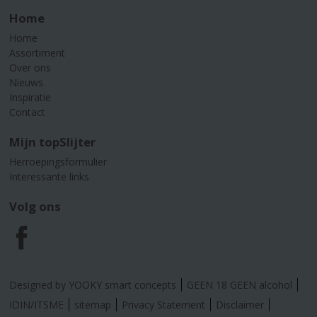
Home
Home
Assortiment
Over ons
Nieuws
Inspiratie
Contact
Mijn topSlijter
Herroepingsformulier
Interessante links
Volg ons
F
a
Designed by YOOKY smart concepts
GEEN 18 GEEN alcohol
c
IDIN/ITSME
sitemap
Privacy Statement
Disclaimer