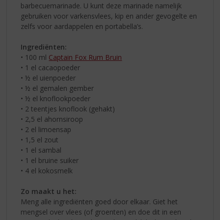
barbecuemarinade. U kunt deze marinade namelijk
gebruiken voor varkensvlees, kip en ander gevogelte en
zelfs voor aardappelen en portabella’s.
Ingrediënten:
• 100 ml
Captain Fox Rum Bruin
• 1 el cacaopoeder
• ½ el uienpoeder
• ½ el gemalen gember
• ½ el knoflookpoeder
• 2 teentjes knoflook (gehakt)
• 2,5 el ahornsiroop
• 2 el limoensap
• 1,5 el zout
• 1 el sambal
• 1 el bruine suiker
• 4 el kokosmelk
Zo maakt u het:
Meng alle ingrediënten goed door elkaar. Giet het
mengsel over vlees (of groenten) en doe dit in een