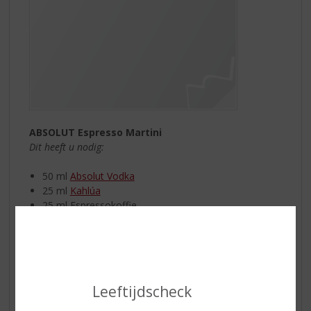
ABSOLUT Espresso Martini
Dit heeft u nodig:
50 ml
Absolut Vodka
25 ml
Kahlúa
25 ml Espressokoffie
ijsblokjes
Vul een shaker met ijsblokjes. Voeg alle ingrediënten
toe. Goed schudden en uitschenken in een cocktailglas.
Garneer met 3 koffiebonen.
Enjoy
!
Leeftijdscheck
Boomsa Bramenlikeur