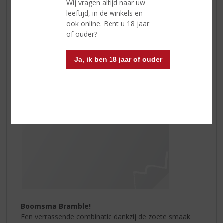
Wij vragen altijd naar uw
Elk jaar trekken liefhebbers de bossen in om de
leeftijd, in de winkels en
donkerrode, rijpe bramen te plukken waar ze zelf jam
ook online. Bent u 18 jaar
van maken. In die zelfde vrije natuur worden met
of ouder?
evenveel liefde de bramen geoogst voor
Boomsma
Bramen
.
Ja, ik ben 18 jaar of ouder
Boomsma Bramble!
Een verrassende combinatie dankzij de zoete smaak