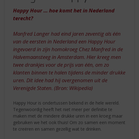
S
WEL
p
Happy Hour … hoe komt het in Nederland
ERGENS
r
terecht?
HAPPY
i
n
HOUR
Manfred Langer had eind jaren zeventig als één
g
n
van de eersten in Nederland een Happy Hour
a
ingevoerd in zijn homokroeg Chez Manfred in de
a
Halvemaansteeg in Amsterdam. Hier kreeg men
r
twee drankjes voor de prijs van één, om zo
d
klanten binnen te halen tijdens de minder drukke
e
n
uren. Dit idee had hij overgenomen uit de
a
Verenigde Staten. (Bron: Wikipedia)
v
i
Happy Hour is ondertussen bekend in de hele wereld.
g
Tegenwoordig heeft het niet meer per definitie te
a
maken met de mindere drukke uren in een kroeg maar
t
gebruiken we het ook thuis! Om zo samen een moment
i
te creëren en samen gezellig wat te drinken.
e