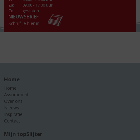
Za
:
09.00 - 17.00 uur
Zo:
gesloten
NIEUWSBRIEF
Schrijf je hier in
Home
Home
Assortiment
Over ons
Nieuws
Inspiratie
Contact
Mijn topSlijter