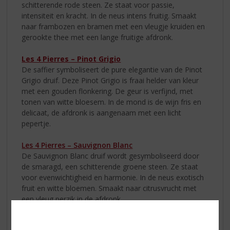
schitterende rode steen. Ze staat voor passie,
intensiteit en kracht. In de neus intens fruitig. Smaakt
naar frambozen en bramen met een vleugje kruiden en
gerookte thee met een lange fruitige afdronk.
Les 4 Pierres – Pinot Grigio
De saffier symboliseert de pure elegantie van de Pinot
Grigio druif. Deze Pinot Grigio is fraai helder van kleur
met een gouden flonkering. De geur is verfijnd, met
tonen van witte bloesem. In de mond is de wijn fris en
delicaat, de afdronk is aangenaam met een licht
pepertje.
Les 4 Pierres – Sauvignon Blanc
De Sauvignon Blanc druif wordt gesymboliseerd door
de smaragd, een schitterende groene steen. Ze staat
voor evenwichtigheid en harmonie. In de neus exotisch
fruit en witte bloemen. Smaakt naar citrusvrucht met
een vleug perzik in de afdronk.
Captain Fox Dark Rum