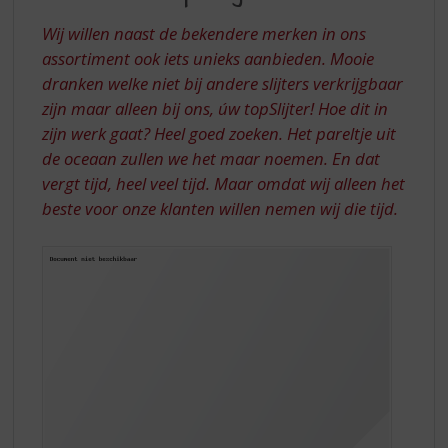
S
TOPSLIJTER!
p
Wij willen naast de bekendere merken in ons
r
assortiment ook iets unieks aanbieden. Mooie
i
dranken welke niet bij andere slijters verkrijgbaar
n
zijn maar alleen bij ons, úw topSlijter! Hoe dit in
g
n
zijn werk gaat? Heel goed zoeken. Het pareltje uit
a
de oceaan zullen we het maar noemen. En dat
a
vergt tijd, heel veel tijd. Maar omdat wij alleen het
r
beste voor onze klanten willen nemen wij die tijd.
d
e
n
a
v
i
g
a
t
i
e