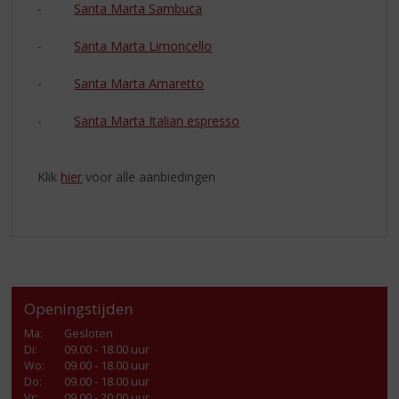
-
Santa Marta Sambuca
-
Santa Marta Limoncello
-
Santa Marta Amaretto
-
Santa Marta Italian espresso
Klik
hier
voor alle aanbiedingen
Openingstijden
Ma
:
Gesloten
Di
:
09.00 - 18.00 uur
Wo
:
09.00 - 18.00 uur
Do
:
09.00 - 18.00 uur
Vr
:
09.00 - 20.00 uur