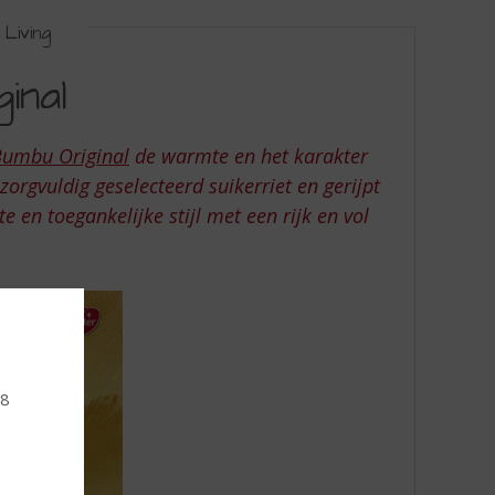
Living
inal
umbu Original
de warmte en het karakter
gvuldig geselecteerd suikerriet en gerijpt
 en toegankelijke stijl met een rijk en vol
18