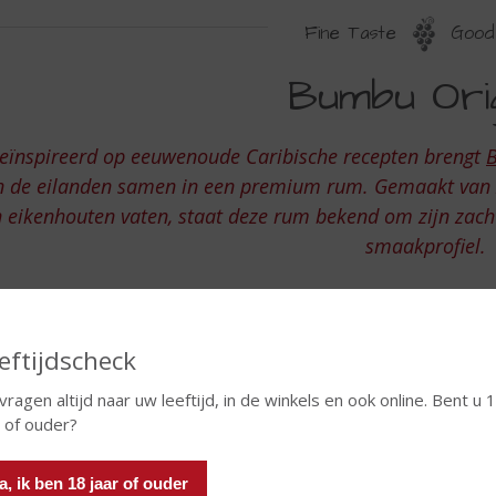
Fine Taste
Good 
UMBU
Bumbu Orig
RIGINAL
eïnspireerd op eeuwenoude Caribische recepten brengt
B
n de eilanden samen in een premium rum. Gemaakt van zor
n eikenhouten vaten, staat deze rum bekend om zijn zachte
smaakprofiel.
eftijdscheck
 vragen altijd naar uw leeftijd, in de winkels en ook online. Bent u 
r of ouder?
a, ik ben 18 jaar of ouder