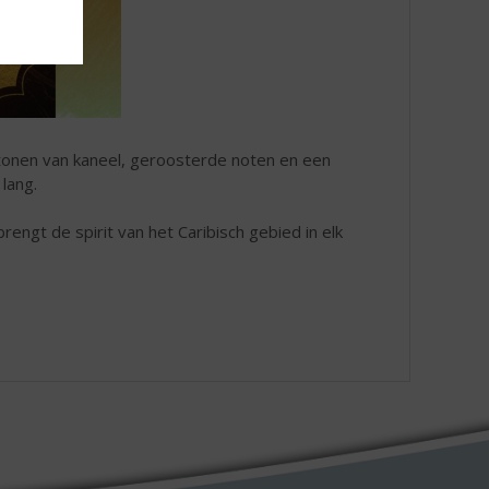
 tonen van kaneel, geroosterde noten en een
lang.
rengt de spirit van het Caribisch gebied in elk