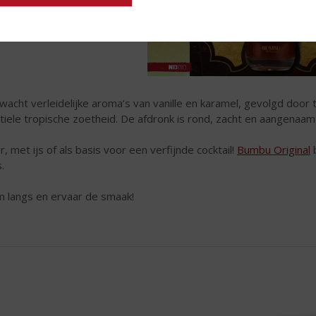
wacht verleidelijke aroma’s van vanille en karamel, gevolgd door
tiele tropische zoetheid. De afdronk is rond, zacht en aangenaam 
r, met ijs of als basis voor een verfijnde cocktail!
Bumbu Original
b
.
 langs en ervaar de smaak!