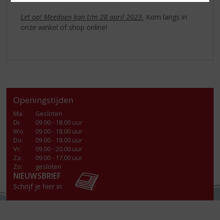
Let op! Meedoen kan t/m 28 april 2023.
Kom langs in
onze winkel of shop online!
Openingstijden
Ma
:
Gesloten
Di
:
09.00 - 18.00 uur
Wo
:
09.00 - 18.00 uur
Do
:
09.00 - 18.00 uur
Vr
:
09.00 - 20.00 uur
Za
:
09.00 - 17.00 uur
Zo:
gesloten
NIEUWSBRIEF
Schrijf je hier in