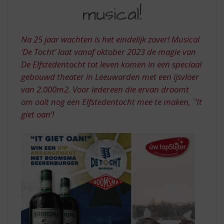
S
MET
musical!
p
BOOMSMA
r
BEERENBURG
i
Na 25 jaar wachten is het eindelijk zover!
Musical
n
‘De Tocht’ laat vanaf oktober 2023 de magie van
g
De Elfstedentocht tot leven komen in een speciaal
n
a
gebouwd theater in Leeuwarden met een ijsvloer
a
van 2.000m2. Voor iedereen die ervan droomt
r
om ooit nog een Elfstedentocht mee te maken, `‘It
d
giet oan’!
e
n
a
v
i
g
a
t
i
e