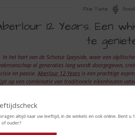
Fine Taste
Good 
BERLOUR
Aberlour 12 Years. Een w
2
te geniet
EARS
EN
In het hart van de Schotse Speyside, waar een idyllische
HISKY
vakmanschap al generaties lang wordt doorgegeven, creëe
M
cisie en passie.
Aberlour 12 Years
is een prachtige expres
EWUST
ijpt op een combinatie van traditionele eikenhouten vaten
AN
ronde en mooi gebalanceerde 
E
eftijdscheck
ENIETEN
 vragen altijd naar uw leeftijd, in de winkels en ook online. Bent u 
r of ouder?