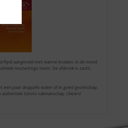
 verfijnd aangevuld met warme kruiden. In de mond
btiele nootachtige toets. De afdronk is zacht,
t een paar druppels water of in goed gezelschap.
n authentiek Schots vakmanschap. Cheers!