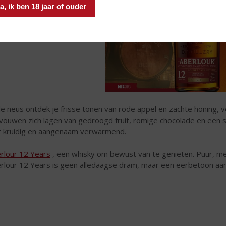
a, ik ben 18 jaar of ouder
de neus ontdek je frisse tonen van rode appel en zachte honing,
vouwen zich lagen van gedroogd fruit, romige chocolade en een su
ht kruidig en aangenaam verwarmend.
rlour 12 Years
, een whisky om bewust van te genieten. Puur, me
rlour 12 Years is geen alledaagse dram, maar een eerbetoon aa