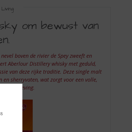
Living
hisky om bewust van
en.
 nevel boven de rivier de Spey zweeft en
rt Aberlour Distillery whisky met geduld,
sie van deze rijke traditie. Deze single malt
 en sherryvaten, wat zorgt voor een volle,
smaakbeleving.
18