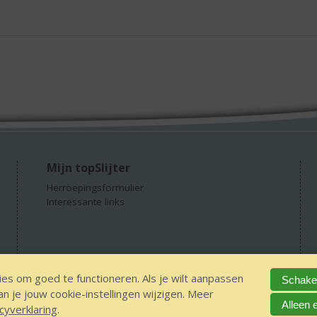
Mijn topSlijter
Herroepingsformulier
Interessante links
es om goed te functioneren. Als je wilt aanpassen
Schakel
 je jouw cookie-instellingen wijzigen. Meer
GEEN 18 GEEN alcohol
IDIN/ITSME
sitemap
Privacy Statement
Dis
Alleen 
cyverklaring
.