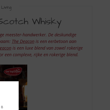
Living
Scotch Whisky
dige meester-handwerker. De deskundige
 naam:
The Deacon
is een eerbetoon aan
eacon
is een luxe blend van zowel rokerige
oor een complexe, rijke en rokerige blend.
 18