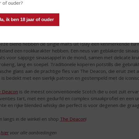
r of ouder?
Ja, ik ben 18 jaar of ouder
deze blend hebben de single malts uit Islay een kenmerkende turf
teland een rookkarakter hebben. Een neus van geblakerde sinaa
ats voor sappige sinaasappel in de mond, samen met delicate krui
 rokerig, lang en soepel. Traditionele koperen potstills die gebrui
nische glans aan de prachtige fles van The Deacon, die eruit ziet 
s is bedekt met een sierlijk patroon en gestempeld met de iconi
 Deacon
is de meest onconventionele Scotch die u ooit zult ervar
venties tart, met een gedurfd en complex smaakprofiel en een uni
hte en rijke blended whisky die perfect is voor degenen die graag
 langs in de winkel en shop
The Deacon
!
k
hier
voor alle aanbiedingen