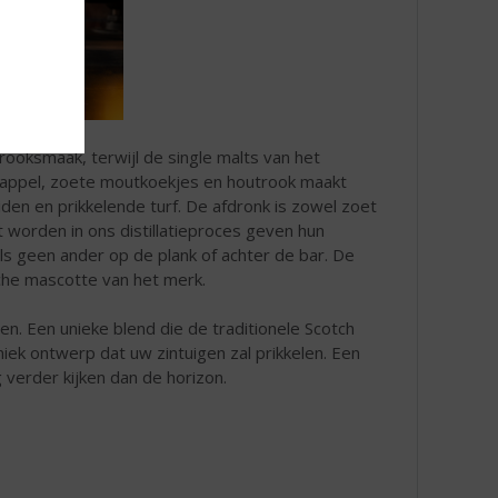
rooksmaak, terwijl de single malts van het
sappel, zoete moutkoekjes en houtrook maakt
den en prikkelende turf. De afdronk is zowel zoet
kt worden in ons distillatieproces geven hun
als geen ander op de plank of achter de bar. De
sche mascotte van het merk.
en. Een unieke blend die de traditionele Scotch
ek ontwerp dat uw zintuigen zal prikkelen. Een
 verder kijken dan de horizon.