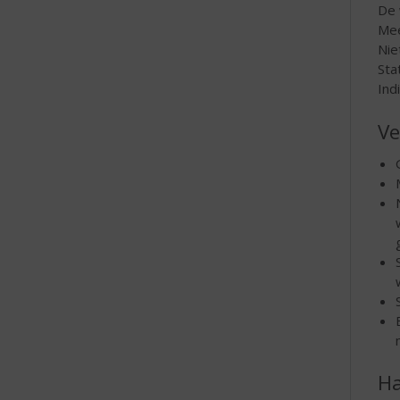
De 
Mee
Nie
Sta
Ind
Ve
Ha