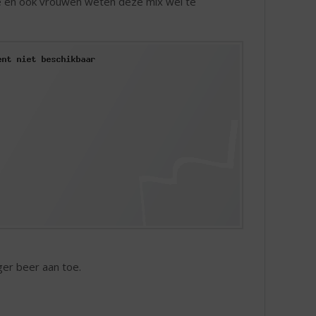
e en ook vrouwen weten deze mix wel te
ger beer aan toe.