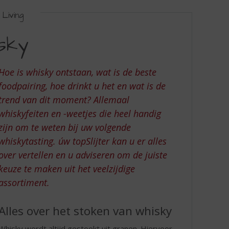
Living
isky
Hoe is whisky ontstaan, wat is de beste
foodpairing, hoe drinkt u het en wat is de
trend van dit moment? Allemaal
whiskyfeiten en -weetjes die heel handig
zijn om te weten bij uw volgende
whiskytasting. úw topSlijter kan u er alles
over vertellen en u adviseren om de juiste
keuze te maken uit het veelzijdige
assortiment.
Alles over het stoken van whisky
Whisky wordt altijd gestookt uit granen. Hiervoor