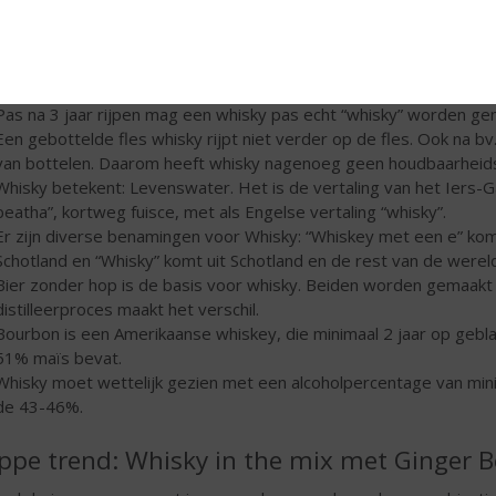
Pas na 3 jaar rijpen mag een whisky pas echt “whisky” worden g
Een gebottelde fles whisky rijpt niet verder op de fles. Ook na bv
van bottelen. Daarom heeft whisky nagenoeg geen houdbaarheid
Whisky betekent: Levenswater. Het is de vertaling van het Iers-Ga
beatha”, kortweg fuisce, met als Engelse vertaling “whisky”.
Er zijn diverse benamingen voor Whisky: “Whiskey met een e” komt u
Schotland en “Whisky” komt uit Schotland en de rest van de wereld
Bier zonder hop is de basis voor whisky. Beiden worden gemaakt
distilleerproces maakt het verschil.
Bourbon is een Amerikaanse whiskey, die minimaal 2 jaar op gebla
51% maïs bevat.
Whisky moet wettelijk gezien met een alcoholpercentage van mini
de 43-46%.
ppe trend: Whisky in the mix met Ginger B