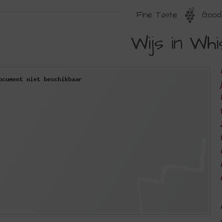
Fine Taste
Good 
IJS
Wijs in Wh
N
HISKY