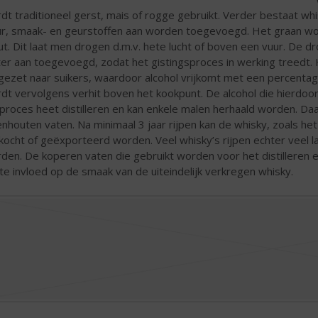
dt traditioneel gerst, mais of rogge gebruikt. Verder bestaat wh
ur, smaak- en geurstoffen aan worden toegevoegd. Het graan wo
t. Dit laat men drogen d.m.v. hete lucht of boven een vuur. De d
er aan toegevoegd, zodat het gistingsproces in werking treedt. 
ezet naar suikers, waardoor alcohol vrijkomt met een percentag
dt vervolgens verhit boven het kookpunt. De alcohol die hierd
 proces heet distilleren en kan enkele malen herhaald worden. D
enhouten vaten. Na minimaal 3 jaar rijpen kan de whisky, zoals 
kocht of geëxporteerd worden. Veel whisky’s rijpen echter veel l
den. De koperen vaten die gebruikt worden voor het distilleren e
te invloed op de smaak van de uiteindelijk verkregen whisky.