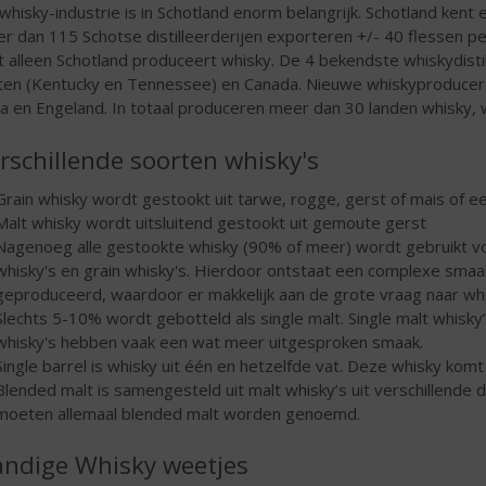
whisky-industrie is in Schotland enorm belangrijk. Schotland kent 
r dan 115 Schotse distilleerderijen exporteren +/- 40 flessen 
t alleen Schotland produceert whisky. De 4 bekendste whiskydistil
ten (Kentucky en Tennessee) en Canada. Nieuwe whiskyproducer
ia en Engeland. In totaal produceren meer dan 30 landen whisky,
rschillende soorten whisky's
Grain whisky wordt gestookt uit tarwe, rogge, gerst of mais of 
Malt whisky wordt uitsluitend gestookt uit gemoute gerst
Nagenoeg alle gestookte whisky (90% of meer) wordt gebruikt vo
whisky's en grain whisky's. Hierdoor ontstaat een complexe sma
geproduceerd, waardoor er makkelijk aan de grote vraag naar wh
Slechts 5-10% wordt gebotteld als single malt. Single malt whisky’s
whisky's hebben vaak een wat meer uitgesproken smaak.
Single barrel is whisky uit één en hetzelfde vat. Deze whisky komt o
Blended malt is samengesteld uit malt whisky’s uit verschillende d
moeten allemaal blended malt worden genoemd.
ndige Whisky weetjes