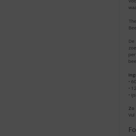
Voo
waa
The
Be
De 
zoe
per
bee
Ing
• 6
• 1
• ij
Zo 
Vul
Fo