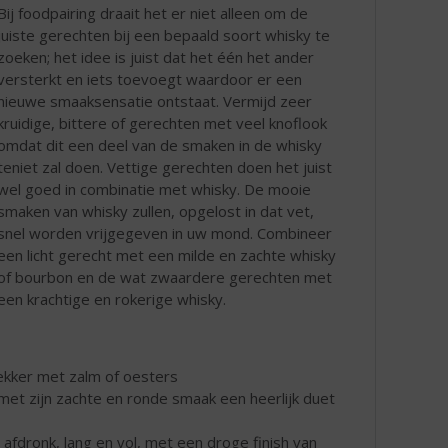
Bij foodpairing draait het er niet alleen om de
juiste gerechten bij een bepaald soort whisky te
zoeken; het idee is juist dat het één het ander
versterkt en iets toevoegt waardoor er een
nieuwe smaaksensatie ontstaat. Vermijd zeer
kruidige, bittere of gerechten met veel knoflook
omdat dit een deel van de smaken in de whisky
teniet zal doen. Vettige gerechten doen het juist
wel goed in combinatie met whisky. De mooie
smaken van whisky zullen, opgelost in dat vet,
snel worden vrijgegeven in uw mond. Combineer
een licht gerecht met een milde en zachte whisky
of bourbon en de wat zwaardere gerechten met
een krachtige en rokerige whisky.
lekker met zalm of oesters
et zijn zachte en ronde smaak een heerlijk duet
ke afdronk, lang en vol, met een droge finish van