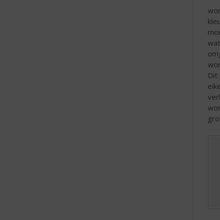
e
wor
kle
mou
wat
omg
wor
Dit
eik
ver
wor
gro