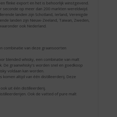
een flinke export en het is behoorlijk winstgevend.
per seconde op meer dan 200 markten wereldwijd.
lerende landen zijn Schotland, Ierland, Verenigde
ende landen zijn Nieuw-Zeeland, Taiwan, Zweden,
 waaronder ook Nederland.
een combinatie van deze graansoorten
or blended whisky, een combinatie van malt
ak. De graanwhisky’s worden snel en goedkoop
isky voldaan kan worden.
 komen altijd van één distilleerderij. Deze
ok uit één distilleerderij.
istilleerderijen. Ook de vatted of pure malt