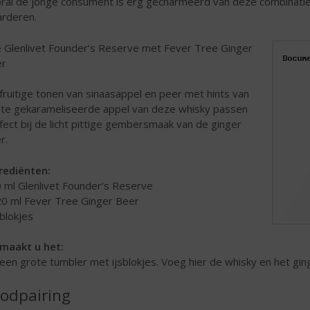
ral de jonge consument is erg gecharmeerd van deze combinati
rderen.
 Glenlivet Founder’s Reserve met Fever Tree Ginger
er
fruitige tonen van sinaasappel en peer met hints van
te gekarameliseerde appel van deze whisky passen
fect bij de licht pittige gembersmaak van de ginger
r.
rediënten:
0 ml Glenlivet Founder’s Reserve
20 ml Fever Tree Ginger Beer
sblokjes
maakt u het:
 een grote tumbler met ijsblokjes. Voeg hier de whisky en het gin
odpairing