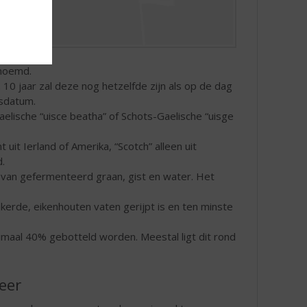
enoemd.
. 10 jaar zal deze nog hetzelfde zijn als op de dag
sdatum.
elische “uisce beatha” of Schots-Gaelische “uisge
it Ierland of Amerika, “Scotch” alleen uit
.
 van gefermenteerd graan, gist en water. Het
kerde, eikenhouten vaten gerijpt is en ten minste
maal 40% gebotteld worden. Meestal ligt dit rond
eer