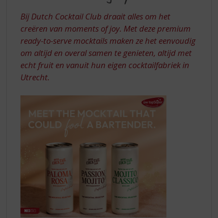
S
TASTE
p
Bij Dutch Cocktail Club draait alles om het
THE
r
creëren van moments of joy. Met deze premium
JOY
i
ready-to-serve mocktails maken ze het eenvoudig
n
OF
om altijd en overal samen te genieten, altijd met
g
LIFE
n
echt fruit en vanuit hun eigen cocktailfabriek in
a
Utrecht.
a
r
d
e
n
a
v
i
g
a
t
i
e