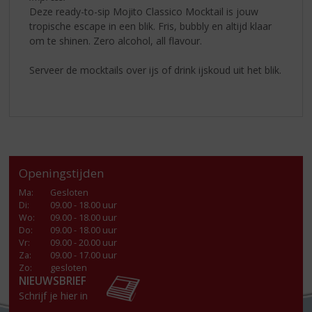
Deze ready-to-sip Mojito Classico Mocktail is jouw
tropische escape in een blik. Fris, bubbly en altijd klaar
om te shinen. Zero alcohol, all flavour.
Serveer de mocktails over ijs of drink ijskoud uit het blik.
Openingstijden
Ma
:
Gesloten
Di
:
09.00 - 18.00 uur
Wo
:
09.00 - 18.00 uur
Do
:
09.00 - 18.00 uur
Vr
:
09.00 - 20.00 uur
Za
:
09.00 - 17.00 uur
Zo:
gesloten
NIEUWSBRIEF
Schrijf je hier in