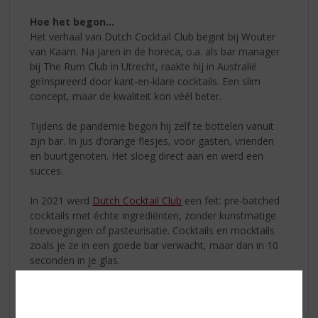
Hoe het begon…
Het verhaal van Dutch Cocktail Club begint bij Wouter
van Kaam. Na jaren in de horeca, o.a. als bar manager
bij The Rum Club in Utrecht, raakte hij in Australië
geïnspireerd door kant-en-klare cocktails. Een slim
concept, maar de kwaliteit kon véél beter.
Tijdens de pandemie begon hij zelf te bottelen vanuit
zijn bar. In jus d’orange flesjes, voor gasten, vrienden
en buurtgenoten. Het sloeg direct aan en werd een
succes.
In 2021 werd
Dutch Cocktail Club
een feit: pre-batched
cocktails met échte ingrediënten, zonder kunstmatige
toevoegingen of pasteurisatie. Cocktails en mocktails
zoals je ze in een goede bar verwacht, maar dan in 10
seconden in je glas.
Samen met topbartenders ontwikkelde Wouter een
breed assortiment cocktails en mocktails. Altijd in