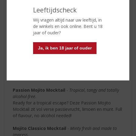
balans, altijd vol smaak. Inmiddels leveren ze aan
duizenden horecazaken in Europa en ze zijn inmiddels
Leeftijdscheck
één van de koplopers in de markt, en zoals ze zelf trots
roepen: “we’re only getting started”.
Wij vragen altijd naar uw leeftijd, in
de winkels en ook online. Bent u 18
Maak snel kennis met de Mocktails!
jaar of ouder?
Paloma Rosa Mocktail
- Living la vida sober, but
Ja, ik ben 18 jaar of ouder
always in style.
Deze Paloma Rosa mocktail heeft alles: juicy grapefruit,
frisse limoen en onmiskenbare main character energy.
Ze is sparkly, stijlvol en totally hangover-proof. Cheers
to the new cool.
Passion Mojito Mocktail
-
Tropical, tangy and totally
alcohol-free
.
Ready for a tropical escape? Deze Passion Mojito
Mocktail zit vol verse passievrucht, limoen en munt. Full
of flavour, no alcohol needed!
Mojito Classico Mocktail
-
Minty fresh and made to
impress.