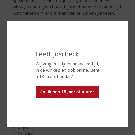
Speyburn die tenminste vijf jaar gerijpt hebben. Een
whisky waar u geen haast bij moet hebben maar de tijd
kunt nemen om er optimaal van te kunnen genieten.
Condesa de Leganza Tempranillo
Een wijn met een diep granaatrode kleur. Krachtige geur
van rood fruit en confiture, met een fijne en goede
geïntegreerde houttoon. Droog en stevig van smaak
met rijp fruit, fluwelen tannines en een opvallend
Leeftijdscheck
krachtige en lange afdronk. Een goede keus voor een
ontspannen avond.
Wij vragen altijd naar uw leeftijd,
in de winkels en ook online. Bent
Borrelavond…
is tijd voor elkaar en borrelen maar!
u 18 jaar of ouder?
Hieronder hebben wij al een boodschappenlijst voor de
borrel klaargemaakt, inclusief bijpassende bier en wijn.
Ja, ik ben 18 jaar of ouder
Ingrediënten:
✓ Blokjes kaas
✓ Plakjes ham
✓ Olijven
✓ Nootjes