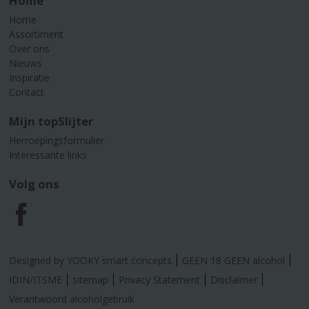
Home
Home
Assortiment
Over ons
Nieuws
Inspiratie
Contact
Mijn topSlijter
Herroepingsformulier
Interessante links
Volg ons
F
a
Designed by YOOKY smart concepts
GEEN 18 GEEN alcohol
c
IDIN/ITSME
sitemap
Privacy Statement
Disclaimer
Verantwoord alcoholgebruik