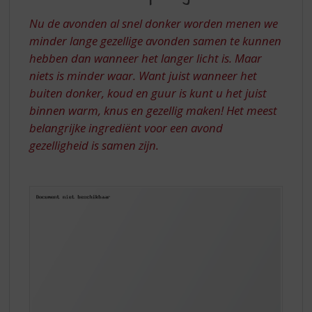
S
ÚW
p
Nu de avonden al snel donker worden menen we
TOPSLIJTER
r
minder lange gezellige avonden samen te kunnen
i
hebben dan wanneer het langer licht is. Maar
n
niets is minder waar. Want juist wanneer het
g
n
buiten donker, koud en guur is kunt u het juist
a
binnen warm, knus en gezellig maken! Het meest
a
belangrijke ingrediënt voor een avond
r
gezelligheid is samen zijn.
d
e
n
a
v
i
g
a
t
i
e