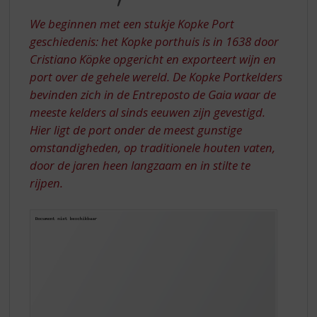
S
BIJ
p
We beginnen met een stukje Kopke Port
KOPKE
r
geschiedenis: het Kopke porthuis is in 1638 door
10
i
Cristiano Köpke opgericht en exporteert wijn en
n
YEARS
port over de gehele wereld. De Kopke Portkelders
g
OLD?
n
bevinden zich in de Entreposto de Gaia waar de
a
meeste kelders al sinds eeuwen zijn gevestigd.
a
Hier ligt de port onder de meest gunstige
r
omstandigheden, op traditionele houten vaten,
d
door de jaren heen langzaam en in stilte te
e
n
rijpen.
a
v
i
g
a
t
i
e