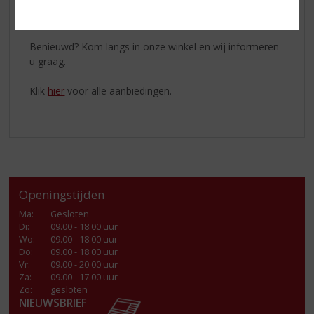
Pinot Blanc
, heerlijk bloemig, met een zachte smaak
van appeltjes en een licht romige afdronk.
Benieuwd? Kom langs in onze winkel en wij informeren
u graag.
Klik
hier
voor alle aanbiedingen.
Openingstijden
Ma
:
Gesloten
Di
:
09.00 - 18.00 uur
Wo
:
09.00 - 18.00 uur
Do
:
09.00 - 18.00 uur
Vr
:
09.00 - 20.00 uur
Za
:
09.00 - 17.00 uur
Zo:
gesloten
NIEUWSBRIEF