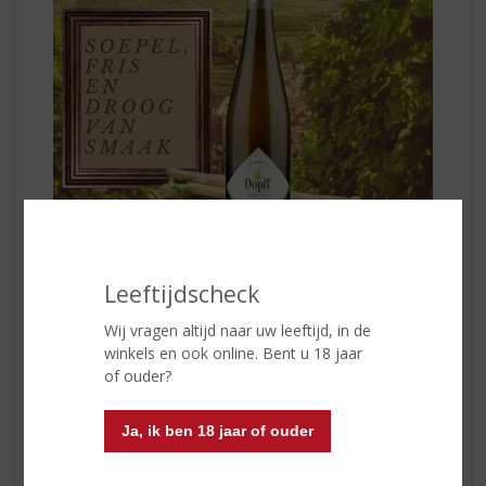
Leeftijdscheck
De Dopff wijnroots sinds 1574
Wij vragen altijd naar uw leeftijd, in de
De wijnbouwroots van de familie Dopff gaan ver terug.
winkels en ook online. Bent u 18 jaar
Exact 450 jaar geleden, in 1574, is de familie Dopff
of ouder?
neergestreken in het Elzasser wijnbouw dorp Riquewihr.
Elke generatie had een beroep dat nauw verbonden
was met wijnbouw: kuipers, fijnproevers en wijnmakers.
Ja, ik ben 18 jaar of ouder
De huidige en 13e generatie is wijnmaker Etienne-
Arnaud. Hij is verantwoordelijk voor deze prachtige