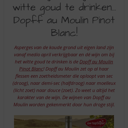
S
witte goud te drinken…
OM
p
r
BIJ
Dopff au Moulin Pinot
i
HET
n
Blanc!
WITTE
g
n
GOUD
a
Asperges van de koude grond uit eigen land zijn
TE
a
vanaf medio april verkrijgbaar en dé wijn om bij
r
DRINKEN
d
het witte goud te drinken is de
Dopff au Moulin
DOPFF
e
Pinot Blanc
! Dopff au Moulin zet op al haar
n
AU
flessen een zoetheidsmeter die oploopt van sec
a
(droog), naar demi-sec (halfdroog) naar moelleux
MOULIN
v
(licht zoet) naar douce (zoet). Zo weet u altijd het
i
PINOT
g
karakter van de wijn. De wijnen van Dopff au
BLANC
a
Moulin worden gekenmerkt door hun droge stijl.
t
i
e