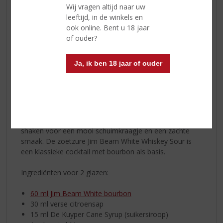
cocktail koud is. Knijp de sinaasappelschil uit boven je
Wij vragen altijd naar uw
glas en garneer het glas met de schil.
leeftijd, in de winkels en
ook online. Bent u 18 jaar
Jim Beam White Whiskey Sour
of ouder?
Dit is dé enige echte whiskey cocktail en wordt gezien
als een echte klassieker. Deze cocktail wordt in 1862 al
Ja, ik ben 18 jaar of ouder
samen met andere klassiekers vermeld in het “drinks
book” van Jerry Thomas. De meeste van deze cocktails
zijn inmiddels al lang vergeten. Maar de Whiskey Sour is
nog steeds een succes. Bij Whiskey Sour cocktails gaat
het om de combinatie tussen zuur (citroensap) en zoet
(suikersiroop). Er wordt eiwit aan toegevoegd bij het
shaken voor een mooi schuimkraagje en een zachte
smaak. De zoetzure Jim Beam White Whiskey Sour is
een klassieke cocktail met bourbon als basis.
Ingrediënten voor 2 glazen:
60 ml Jim Beam White bourbon
30 ml verse citroensap
15 ml De Kuyper Cane Syrup (suikersiroop)