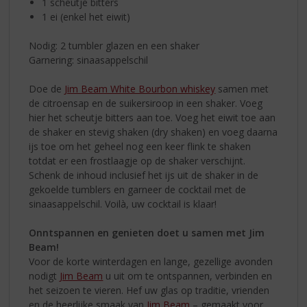
1 scheutje bitters
1 ei (enkel het eiwit)
Nodig: 2 tumbler glazen en een shaker
Garnering: sinaasappelschil
Doe de
Jim Beam White Bourbon whiskey
samen met
de citroensap en de suikersiroop in een shaker. Voeg
hier het scheutje bitters aan toe. Voeg het eiwit toe aan
de shaker en stevig shaken (dry shaken) en voeg daarna
ijs toe om het geheel nog een keer flink te shaken
totdat er een frostlaagje op de shaker verschijnt.
Schenk de inhoud inclusief het ijs uit de shaker in de
gekoelde tumblers en garneer de cocktail met de
sinaasappelschil. Voilà, uw cocktail is klaar!
Onntspannen en genieten doet u samen met Jim
Beam!
Voor de korte winterdagen en lange, gezellige avonden
nodigt
Jim Beam
u uit om te ontspannen, verbinden en
het seizoen te vieren. Hef uw glas op traditie, vrienden
en de heerlijke smaak van
Jim Beam
– gemaakt voor