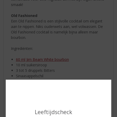
smaak!
Old Fashioned
Een Old Fashioned is een stijlvolle cocktail om elegant
aan te nippen. Niks ouderwets aan, wel volwassen. De
Old Fashioned cocktail is namelijk bijna alleen maar
bourbon.
Ingrediënten:
60 ml Jim Beam White bourbon
10 ml suikersiroop
3 tot 5 druppels Bitters
Sinaasappelschil
IJs
Zo maakt u de Old Fashioned:
Neem een tumbler glas en doe de suikersiroop in het
glas. Voeg de druppels Bitters en de
Jim Beam White
Leeftijdscheck
bourbon
toe. Roer met 2 à 3 ijsblokjes door totdat je