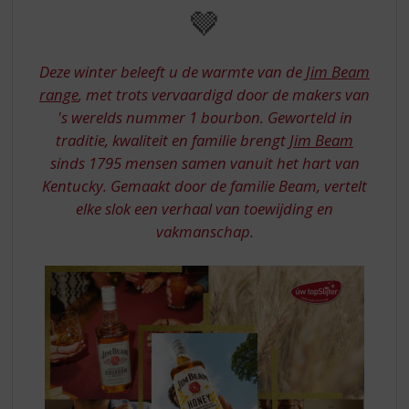
S
DIE
🤎
p
VAN
r
MENSEN
i
Deze winter beleeft u de warmte van de
Jim Beam
n
HOUDEN
range
, met trots vervaardigd door de makers van
g
's werelds nummer 1 bourbon. Geworteld in
n
a
traditie, kwaliteit en familie brengt
Jim Beam
a
sinds 1795 mensen samen vanuit het hart van
r
Kentucky. Gemaakt door de familie Beam, vertelt
d
elke slok een verhaal van toewijding en
e
vakmanschap.
n
a
v
i
g
a
t
i
e