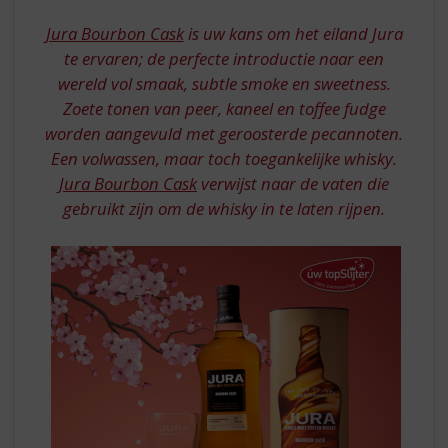
S
CASK
p
Jura Bourbon Cask
is uw kans om het eiland Jura
r
te ervaren; de perfecte introductie naar een
i
wereld vol smaak, subtle smoke en sweetness.
n
Zoete tonen van peer, kaneel en toffee fudge
g
n
worden aangevuld met geroosterde pecannoten.
a
Een volwassen, maar toch toegankelijke whisky.
a
Jura Bourbon Cask
verwijst naar de vaten die
r
gebruikt zijn om de whisky in te laten rijpen.
d
e
n
a
v
i
g
a
t
i
e