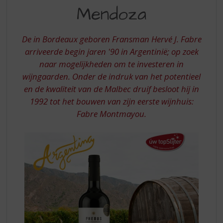
S
MALBEC
Mendoza
p
MENDOZA
r
i
De in Bordeaux geboren Fransman Hervé J. Fabre
n
arriveerde begin jaren '90 in Argentinië; op zoek
g
naar mogelijkheden om te investeren in
n
a
wijngaarden. Onder de indruk van het potentieel
a
en de kwaliteit van de Malbec druif besloot hij in
r
1992 tot het bouwen van zijn eerste wijnhuis:
d
Fabre Montmayou.
e
n
a
v
i
g
a
t
i
e