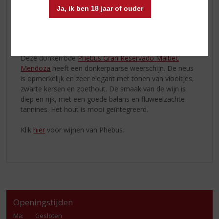
zijn de omstandigheden ideaal voor de malbec en
Ja, ik ben 18 jaar of ouder
andere druivensoorten. Deze gebieden representeren
het beste van het Argentijnse terroir.
Productinformatie
Deze donkerrode
Phebus Gran Reservado Malbec
Mendoza
heeft een donkerpaarse weerschijn. De neus
is opmerkelijk en zeer elegant met tonen van viooltjes,
zwarte kersen en zoethout. De smaak van de wijn is
diep en rijk, met een goede balans en fluweelzachte
tannines. Het hout is mooi geïntegreerd.
Klik
hier
voor wijnen van Phebus.
Openingstijden
Ma
:
Gesloten