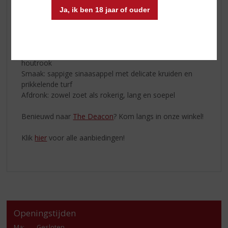
• De single malts uit de mainland Speyside regio hebben
Ja, ik ben 18 jaar of ouder
een rokerig karakter dat lijkt op een vreugdevuur.
Proefnotities
Geur: geblakerde sinaasappel, zoete moutkoekjes en
houtrook
Smaak: sappige sinaasappel met delicate kruiden en
prikkelende turf
Afdronk: zowel zoet als rokerig, lang en soepel
Benieuwd naar
The Deacon
? Kom langs in onze winkel!
Klik
hier
voor alle aanbiedingen!
Openingstijden
Ma
:
Gesloten