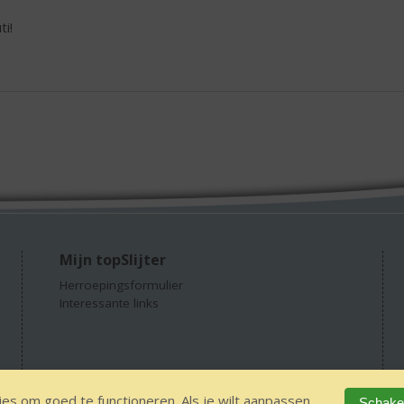
ti!
Mijn topSlijter
Herroepingsformulier
Interessante links
es om goed te functioneren. Als je wilt aanpassen
Schakel