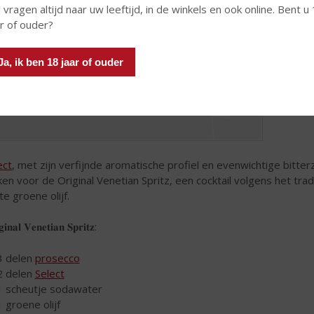
 vragen altijd naar uw leeftijd, in de winkels en ook online. Bent u
ar of ouder?
Ja, ik ben 18 jaar of ouder
ect
, met zijn verfijnde aromatische profiel en evenwichtige bitte
en voor de Original Venetian Spritz, een cocktail volgens het tr
te groene olijf.
𝐢𝐧𝐚𝐥 𝐕𝐞𝐧𝐞𝐭𝐢𝐚𝐧 𝐒𝐩𝐫𝐢𝐭𝐳:
3 delen
prosecco
2 delen
Select
1 scheutje sodawater
1 groene olijf