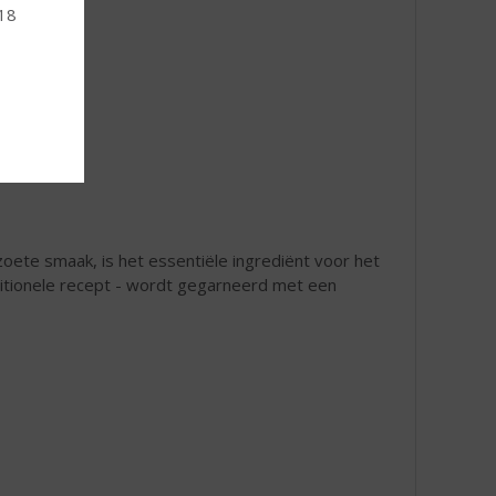
 18
rzoete smaak, is het essentiële ingrediënt voor het
aditionele recept - wordt gegarneerd met een