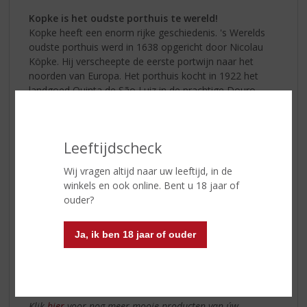
Kopke is het oudste porthuis te wereld!
Kopke heeft een enorm rijke geschiedenis. 's Werelds
oudste porthuis werd in 1638 opgericht door Nicolau
Köpke. Hij verscheepte de eerste portwijn naar het
noorden van Europa. Het porthuis kocht in 1922 het
landgoed Quinta de São Luiz in de prachtige Douro
vallei aan, dit is sindsdien de plaats geworden waar de
allermooiste portsoorten van
Kopke
worden
geproduceerd.
Leeftijdscheck
Kenners van Douro-wijnen erkennen dit landgoed al
Wij vragen altijd naar uw leeftijd, in de
jaren als één van de belangrijkste in de regio, vanwege
winkels en ook online. Bent u 18 jaar of
de kwaliteit van de bodem, de wijnstokken en vanwege
ouder?
de tradities. Die tradities en eeuwenoude geschiedenis
proeft u tot op de dag van vandaag nog terug in elk
glas Kopke Port dat u inschenkt.
Ja, ik ben 18 jaar of ouder
Kom langs in onze winkel en haal een mooie fles Kopke
Port!
Klik
hier
voor nog meer mooie producten van úw