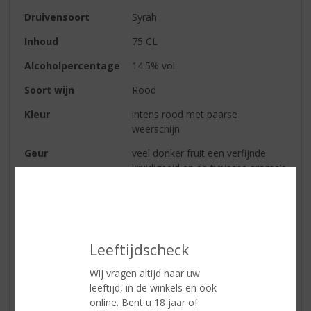
Druivensoort
Syrah
Inhoud
75 CL
Alcoholpercentage
14.5% vol
Soort wijn
Rood
Kleur
intens rood met paarse
weerschijn
Geur
veel donker fruit een verfijnde
kruidigheid en de typische aroma’s
van de syrah
Smaak
zacht en vol fruit waarbij mooie
zuren zorgen voor frisheid
Wijn-spijs
dé perfecte begeleider van
Leeftijdscheck
geroosterd lamsvlees, gegrilde
Wij vragen altijd naar uw
steak, wild en groente risotto
leeftijd, in de winkels en ook
online. Bent u 18 jaar of