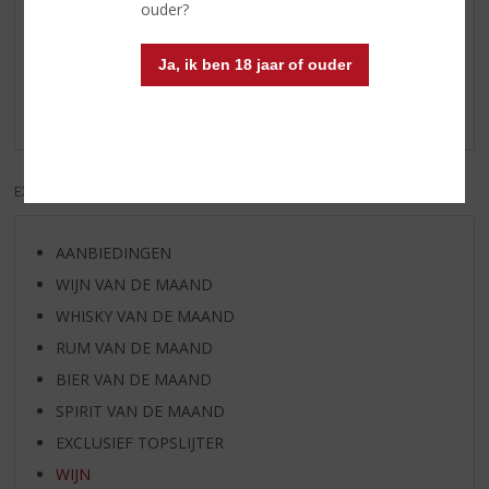
ouder?
Reviews
Ja, ik ben 18 jaar of ouder
Schrijf een review
Er zijn nog geen reviews geplaatst voor dit product
EXCL. BTW
INCL. BTW
AANBIEDINGEN
WIJN VAN DE MAAND
WHISKY VAN DE MAAND
RUM VAN DE MAAND
BIER VAN DE MAAND
SPIRIT VAN DE MAAND
EXCLUSIEF TOPSLIJTER
WIJN