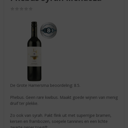
S
p
(0,0
r
/
5)
i
n
g
n
a
a
r
d
e
n
a
v
De Grote Hamersma beoordeling: 8.5.
i
g
Phebus. Geen rare kwibus. Maakt goede wijnen van menig
a
druif ter plekke.
t
i
Zo ook van syrah. Pakt flink uit met superrijpe bramen,
e
kersen en frambozen, soepele tannines en een lichte
zwarte peper toegift.