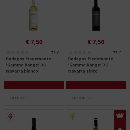
€
7,50
€
7,50
(
(
75 CL
75 CL
0
0
Bodegas Piedemonte
Bodegas Piedemonte
,
,
'Gamma Range' DO.
'Gamma Range' DO.
0
0
/
/
Navarra blanco
Navarra Tinto
5
5
)
)
MEER INFO
MEER INFO