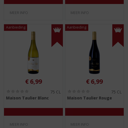
)
)
MEER INFO
MEER INFO
€
6,99
€
6,99
(
(
75 CL
75 CL
0
0
Maison Taulier Blanc
Maison Taulier Rouge
,
,
0
0
/
/
5
5
)
)
MEER INFO
MEER INFO