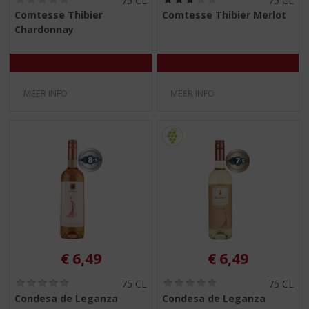
75 CL
75 CL
0
2
Comtesse Thibier
Comtesse Thibier Merlot
,
,
Chardonnay
0
8
/
/
5
5
)
)
MEER INFO
MEER INFO
€
6,49
€
6,49
(
(
75 CL
75 CL
0
0
Condesa de Leganza
Condesa de Leganza
,
,