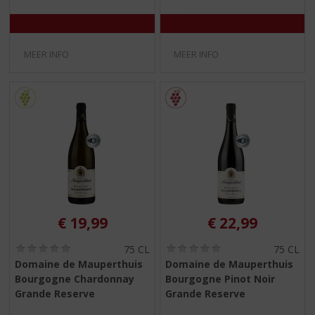
)
)
MEER INFO
MEER INFO
€
19,99
€
22,99
(
(
75 CL
75 CL
0
0
Domaine de Mauperthuis
Domaine de Mauperthuis
,
,
Bourgogne Chardonnay
Bourgogne Pinot Noir
0
0
/
/
Grande Reserve
Grande Reserve
5
5
)
)