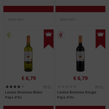
0
0
/
/
5
5
)
)
MEER INFO
MEER INFO
€
6,79
€
6,79
(
(
75 CL
75 CL
4
0
Louise Bruneau Blanc
Louise Bruneau Rouge
,
,
Pays d'Oc
Pays d'Oc
0
0
/
/
5
5