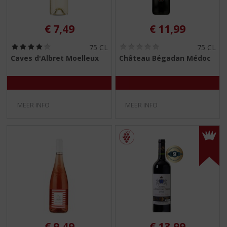
€
7,49
€
11,99
(
(
75 CL
75 CL
4
0
Caves d'Albret Moelleux
Château Bégadan Médoc
,
,
0
0
/
/
5
5
)
)
MEER INFO
MEER INFO
€
9,49
€
13,99