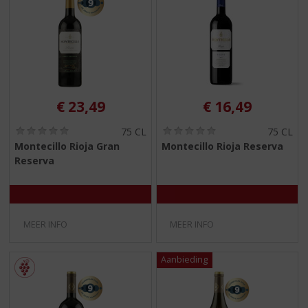
€
23,49
€
16,49
(
(
75 CL
75 CL
0
0
Montecillo Rioja Gran
Montecillo Rioja Reserva
,
,
Reserva
0
0
/
/
5
5
)
)
MEER INFO
MEER INFO