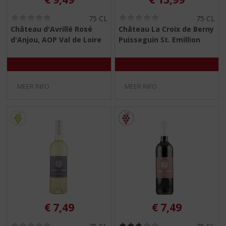
(
(
75 CL
75 CL
0
0
Château d'Avrillé Rosé
Château La Croix de Berny
,
,
d'Anjou, AOP Val de Loire
Puisseguin St. Emillion
0
0
/
/
5
5
)
)
MEER INFO
MEER INFO
€
7,49
€
7,49
(
(