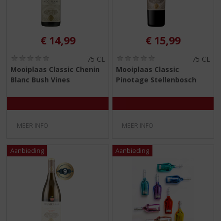
€
14,99
€
15,99
(
(
75 CL
75 CL
0
0
Mooiplaas Classic Chenin
Mooiplaas Classic
,
,
Blanc Bush Vines
Pinotage Stellenbosch
0
0
/
/
5
5
)
)
MEER INFO
MEER INFO