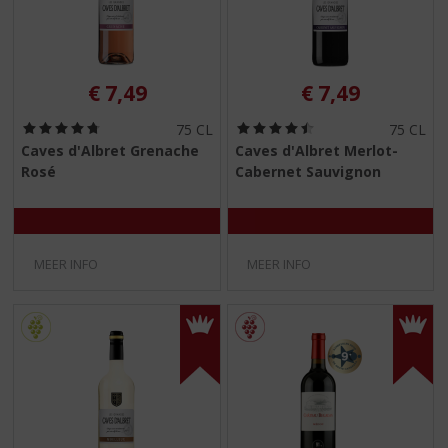
€
7,49
€
7,49
(
(
75 CL
75 CL
4
4
Caves d'Albret Grenache
Caves d'Albret Merlot-
,
,
Rosé
Cabernet Sauvignon
8
5
/
/
5
5
)
)
MEER INFO
MEER INFO