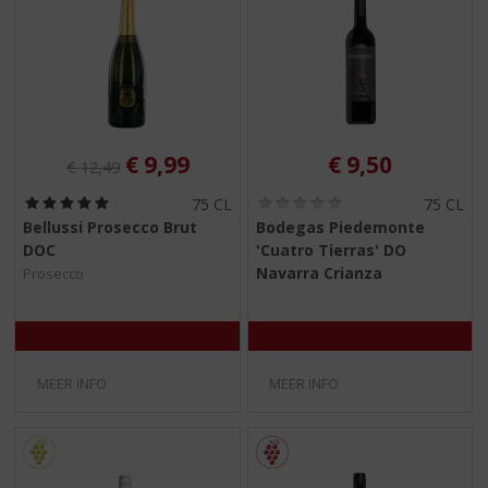
Originele prijs was:
, Huidige prijs is:
€
9,99
€
9,50
€
12,49
(
(
75 CL
75 CL
5
0
Bellussi Prosecco Brut
Bodegas Piedemonte
,
,
DOC
'Cuatro Tierras' DO
0
0
/
/
Navarra Crianza
Prosecco
5
5
)
)
MEER INFO
MEER INFO