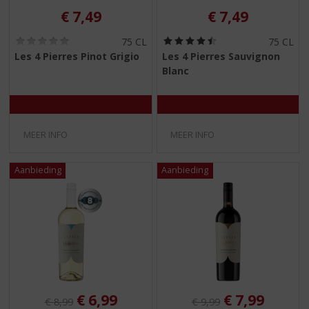
€
7,49
€
7,49
(
(
75 CL
75 CL
0
4
Les 4 Pierres Pinot Grigio
Les 4 Pierres Sauvignon
,
,
Blanc
0
5
/
/
5
5
)
)
MEER INFO
MEER INFO
Originele prijs was:
, Huidige prijs is:
Originele prijs was:
, Huidige pri
€
6,99
€
7,99
€
8,99
€
9,99