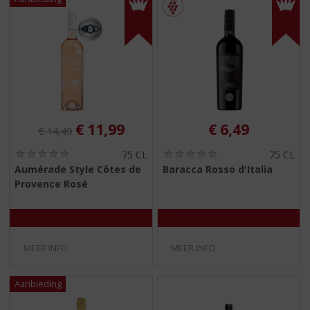
Originele prijs was:
, Huidige prijs is:
€
11,99
€
6,49
€
14,49
(
(
75 CL
75 CL
0
0
Aumérade Style Côtes de
Baracca Rosso d'Italia
,
,
Provence Rosé
0
0
/
/
5
5
)
)
MEER INFO
MEER INFO