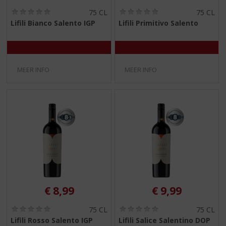
(
(
75 CL
75 CL
0
0
Lifili Bianco Salento IGP
Lifili Primitivo Salento
,
,
0
0
/
/
5
5
)
)
MEER INFO
MEER INFO
€
8,99
€
9,99
(
(
75 CL
75 CL
0
0
Lifili Rosso Salento IGP
Lifili Salice Salentino DOP
,
,