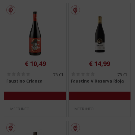
€
10,49
€
14,99
(
(
75 CL
75 CL
0
0
Faustino Crianza
Faustino V Reserva Rioja
,
,
0
0
/
/
5
5
)
)
MEER INFO
MEER INFO