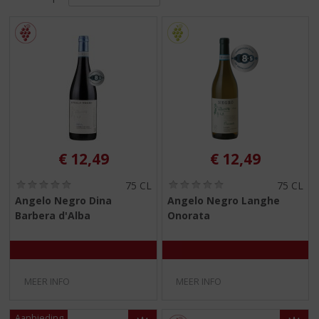
S
p
r
i
n
g
n
a
a
r
d
€
12,49
€
12,49
e
n
(
(
75 CL
75 CL
0
0
a
Angelo Negro Dina
Angelo Negro Langhe
,
,
v
Barbera d'Alba
Onorata
0
0
i
/
/
5
5
g
)
)
a
t
MEER INFO
MEER INFO
i
e