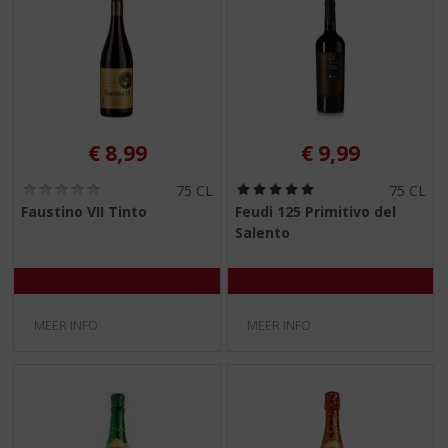
€
8,99
€
9,99
(
(
75 CL
75 CL
0
5
Faustino VII Tinto
Feudi 125 Primitivo del
,
,
Salento
0
0
/
/
5
5
)
)
MEER INFO
MEER INFO