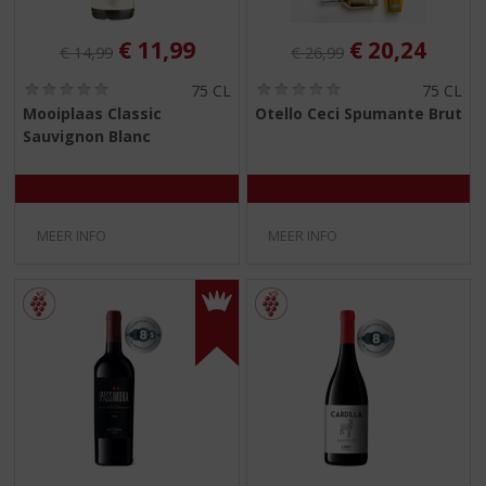
Originele prijs was:
, Huidige prijs is:
Originele prijs was:
, Huidige pri
€
11,99
€
20,24
€
14,99
€
26,99
(
(
75 CL
75 CL
0
0
Mooiplaas Classic
Otello Ceci Spumante Brut
,
,
Sauvignon Blanc
0
0
/
/
5
5
)
)
MEER INFO
MEER INFO