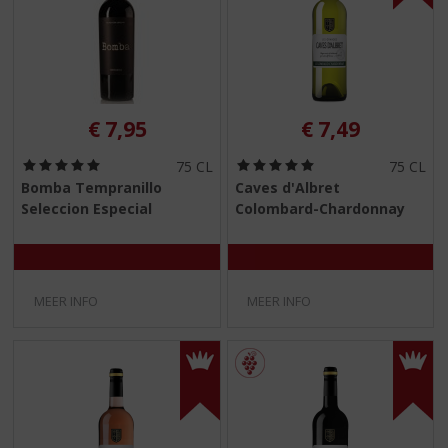
€
7,95
€
7,49
(
(
75 CL
75 CL
5
5
Bomba Tempranillo
Caves d'Albret
,
,
Seleccion Especial
Colombard-Chardonnay
0
0
/
/
5
5
)
)
MEER INFO
MEER INFO