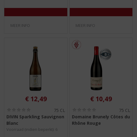
/
/
5
5
)
)
MEER INFO
MEER INFO
€
12,49
€
10,49
(
(
75 CL
75 CL
0
0
DIVIN Sparkling Sauvignon
Domaine Brunely Côtes du
,
,
Blanc
Rhône Rouge
0
0
/
/
Voorraad (indien beperkt): 6
5
5