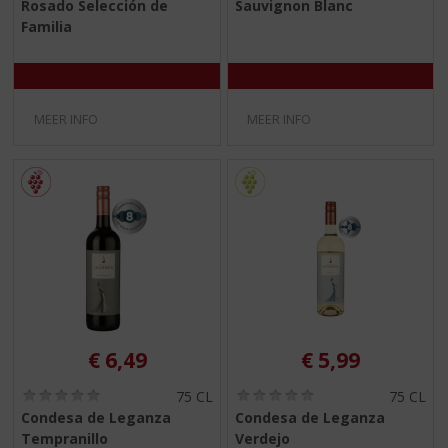
Rosado Selección de
Sauvignon Blanc
0
0
/
/
Familia
5
5
)
)
MEER INFO
MEER INFO
€
6,49
€
5,99
(
(
75 CL
75 CL
0
0
Condesa de Leganza
Condesa de Leganza
,
,
Tempranillo
Verdejo
0
0