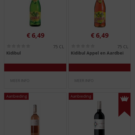
€
6,49
€
6,49
(
(
75 CL
75 CL
0
0
Kidibul
Kidibul Appel en Aardbei
,
,
0
0
/
/
5
5
)
)
MEER INFO
MEER INFO