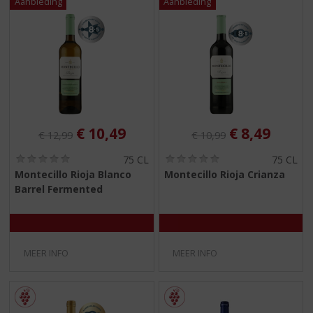
Originele prijs was:
, Huidige prijs is:
Originele prijs was:
, Huidige pr
€
10,49
€
8,49
€
12,99
€
10,99
(
(
75 CL
75 CL
0
0
Montecillo Rioja Blanco
Montecillo Rioja Crianza
,
,
Barrel Fermented
0
0
/
/
5
5
)
)
MEER INFO
MEER INFO