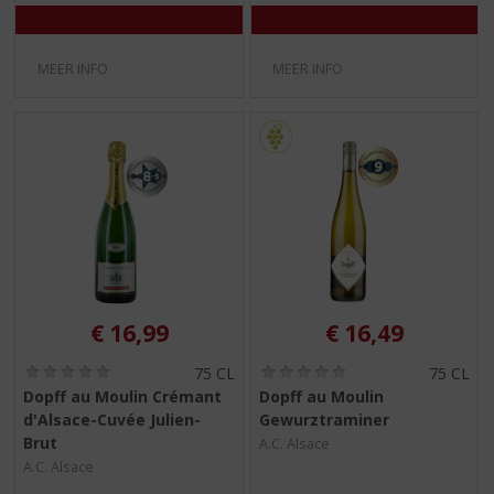
MEER INFO
MEER INFO
€
16,99
€
16,49
(
(
75 CL
75 CL
0
0
Dopff au Moulin Crémant
Dopff au Moulin
,
,
d'Alsace-Cuvée Julien-
Gewurztraminer
0
0
/
/
Brut
A.C. Alsace
5
5
A.C. Alsace
)
)