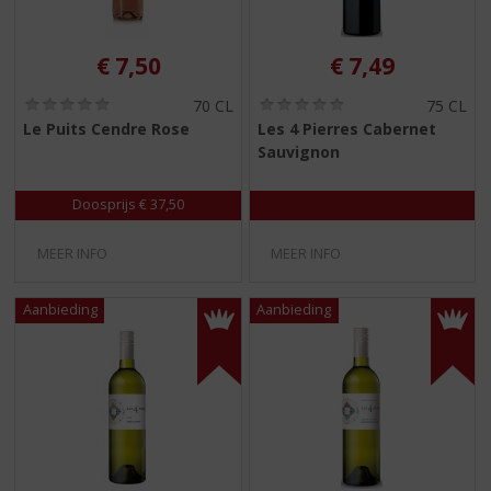
€
7,50
€
7,49
(
(
70 CL
75 CL
0
0
Le Puits Cendre Rose
Les 4 Pierres Cabernet
,
,
Sauvignon
0
0
/
/
5
5
Doosprijs € 37,50
)
)
MEER INFO
MEER INFO