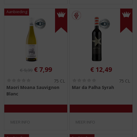
Originele prijs was:
, Huidige prijs is:
€
7,99
€
12,49
€
9,99
(
(
75 CL
75 CL
0
0
Maori Moana Sauvignon
Mar da Palha Syrah
,
,
Blanc
0
0
/
/
5
5
)
)
MEER INFO
MEER INFO