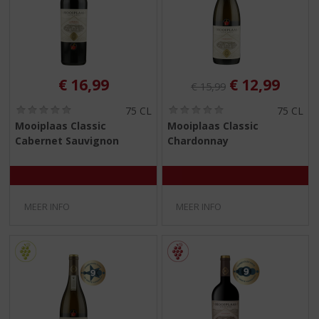
Originele prijs was:
, Huidige pri
€
16,99
€
12,99
€
15,99
(
(
75 CL
75 CL
0
0
Mooiplaas Classic
Mooiplaas Classic
,
,
Cabernet Sauvignon
Chardonnay
0
0
/
/
5
5
)
)
MEER INFO
MEER INFO