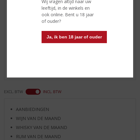
Schrijf een review
Wij vragen altijd naar uw
leeftijd, in de winkels en
Hanneke
ook online. Bent u 18 jaar
24-07-2020
of ouder?
(4,0
/
5)
Ja, ik ben 18 jaar of ouder
Verrassend zacht en ziltig
Behalve zacht en zilt smaakt deze heerlijke lichte whisky
ook behoorlijk naar zoethout en kaneel. Verrassende
smaaksensatie! Een niet te vergelijken palet.
EXCL. BTW
INCL. BTW
AANBIEDINGEN
WIJN VAN DE MAAND
WHISKY VAN DE MAAND
RUM VAN DE MAAND