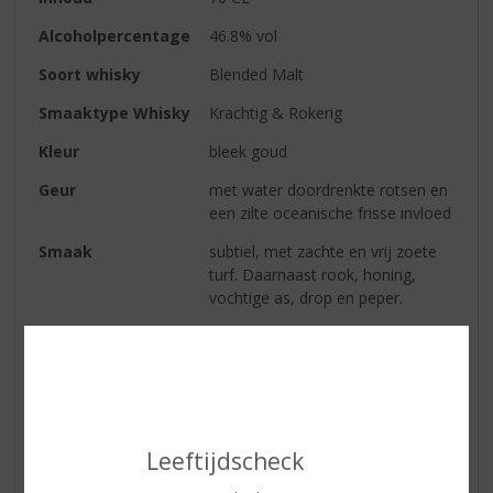
Alcoholpercentage
46.8% vol
Soort whisky
Blended Malt
Smaaktype Whisky
Krachtig & Rokerig
Kleur
bleek goud
Geur
met water doordrenkte rotsen en
een zilte oceanische frisse invloed
Smaak
subtiel, met zachte en vrij zoete
turf. Daarnaast rook, honing,
vochtige as, drop en peper.
Afdronk
alles wat voorafging, herhaalt zich
in de 'finish'
Reviews
Leeftijdscheck