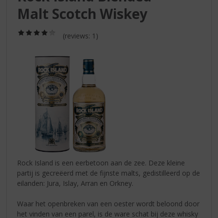
S
Malt Scotch Wiskey
p
r
i
(4,0
(reviews: 1)
/
n
5)
g
n
a
a
r
d
e
n
a
v
i
Rock Island is een eerbetoon aan de zee. Deze kleine
g
partij is gecreëerd met de fijnste malts, gedistilleerd op de
a
eilanden: Jura, Islay, Arran en Orkney.
t
i
Waar het openbreken van een oester wordt beloond door
e
het vinden van een parel, is de ware schat bij deze whisky