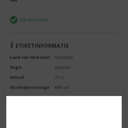
Fles
ETIKETINFORMATIE
Land van Herkomst
Schotland
Regio
Speyside
Inhoud
70 CL
Alcoholpercentage
40% vol
Soort whisky
Single Malt
Smaaktype Whisky
Medium & Granig
Kleur
goud
Geur
licht bloemig en fris met veel