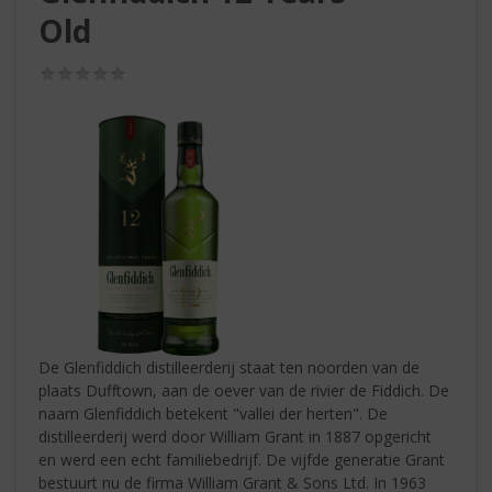
S
Old
p
r
i
(0,0
/
n
5)
g
n
a
a
r
d
e
n
a
v
i
De Glenfiddich distilleerderij staat ten noorden van de
g
plaats Dufftown, aan de oever van de rivier de Fiddich. De
a
naam Glenfiddich betekent "vallei der herten". De
t
distilleerderij werd door William Grant in 1887 opgericht
i
en werd een echt familiebedrijf. De vijfde generatie Grant
e
bestuurt nu de firma William Grant & Sons Ltd. In 1963