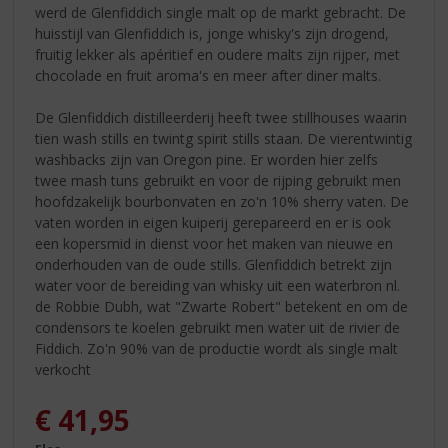
werd de Glenfiddich single malt op de markt gebracht. De
huisstijl van Glenfiddich is, jonge whisky's zijn drogend,
fruitig lekker als apéritief en oudere malts zijn rijper, met
chocolade en fruit aroma's en meer after diner malts.
De Glenfiddich distilleerderij heeft twee stillhouses waarin
tien wash stills en twintg spirit stills staan. De vierentwintig
washbacks zijn van Oregon pine. Er worden hier zelfs
twee mash tuns gebruikt en voor de rijping gebruikt men
hoofdzakelijk bourbonvaten en zo'n 10% sherry vaten. De
vaten worden in eigen kuiperij gerepareerd en er is ook
een kopersmid in dienst voor het maken van nieuwe en
onderhouden van de oude stills. Glenfiddich betrekt zijn
water voor de bereiding van whisky uit een waterbron nl.
de Robbie Dubh, wat "Zwarte Robert" betekent en om de
condensors te koelen gebruikt men water uit de rivier de
Fiddich. Zo'n 90% van de productie wordt als single malt
verkocht
€
41,95