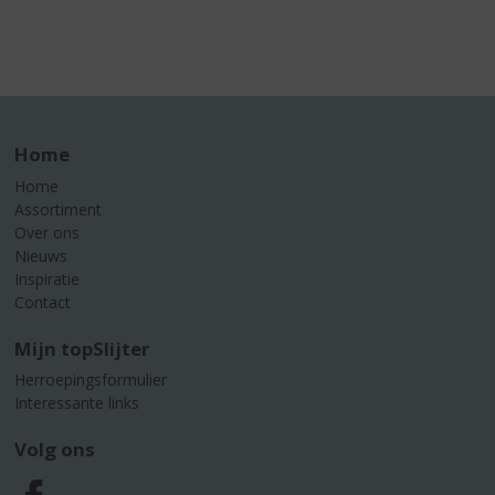
Home
Home
Assortiment
Over ons
Nieuws
Inspiratie
Contact
Mijn topSlijter
Herroepingsformulier
Interessante links
Volg ons