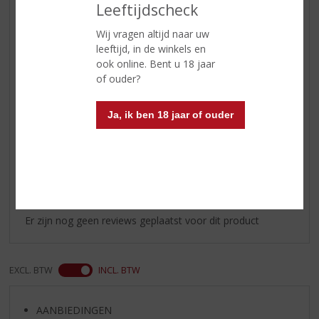
Leeftijdscheck
fruitige aroma’s en tonen van
mout, honing en citrus
Wij vragen altijd naar uw
leeftijd, in de winkels en
Smaak
licht zoet met aroma’s van
ook online. Bent u 18 jaar
bloemen, mout, kruiden en fruit
of ouder?
Afdronk
zacht met een zweem van turf en
eiken.
Ja, ik ben 18 jaar of ouder
Reviews
Schrijf een review
Er zijn nog geen reviews geplaatst voor dit product
EXCL. BTW
INCL. BTW
AANBIEDINGEN