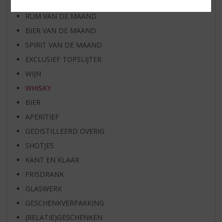
WHISKY VAN DE MAAND
RUM VAN DE MAAND
BIER VAN DE MAAND
SPIRIT VAN DE MAAND
EXCLUSIEF TOPSLIJTER
WIJN
WHISKY
BIER
APERITIEF
GEDISTILLEERD OVERIG
SHOTJES
KANT EN KLAAR
FRISDRANK
GLASWERK
GESCHENKVERPAKKING
(RELATIE)GESCHENKEN