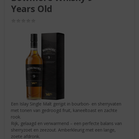
S
Years Old
p
r
i
(0,0
/
n
5)
g
n
a
a
r
d
e
n
a
v
i
Een Islay Single Malt gerijpt in bourbon- en sherryvaten
g
met tonen van gedroogd fruit, kaneeltoast en zachte
a
rook.
t
Rijk, gelaagd en verwarmend – een perfecte balans van
i
sherryzoet en zeezout. Amberkleurig met een lange,
e
zoete afdronk.