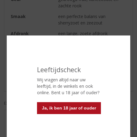
zachte rook
Smaak
een perfecte balans van
sherryzoet en zeezout
Afdronk
een lange, zoete afdronk
Reviews
Leeftijdscheck
Schrijf een review
Wij vragen altijd naar uw
Er zijn nog geen reviews geplaatst voor dit product
leeftijd, in de winkels en ook
online. Bent u 18 jaar of ouder?
EXCL. BTW
INCL. BTW
Ja, ik ben 18 jaar of ouder
AANBIEDINGEN
WIJN VAN DE MAAND