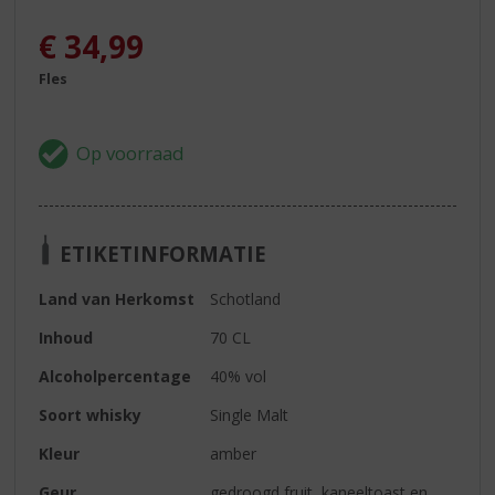
€
34,99
Fles
ETIKETINFORMATIE
Land van Herkomst
Schotland
Inhoud
70 CL
Alcoholpercentage
40% vol
Soort whisky
Single Malt
Kleur
amber
Geur
gedroogd fruit, kaneeltoast en