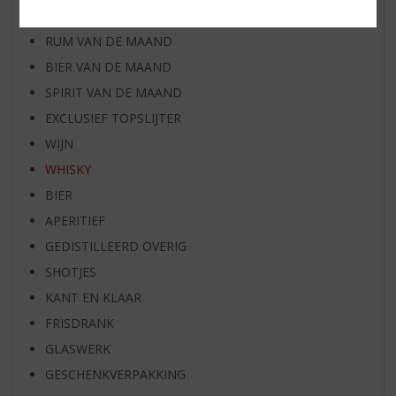
WHISKY VAN DE MAAND
RUM VAN DE MAAND
BIER VAN DE MAAND
SPIRIT VAN DE MAAND
EXCLUSIEF TOPSLIJTER
WIJN
WHISKY
BIER
APERITIEF
GEDISTILLEERD OVERIG
SHOTJES
KANT EN KLAAR
FRISDRANK
GLASWERK
GESCHENKVERPAKKING