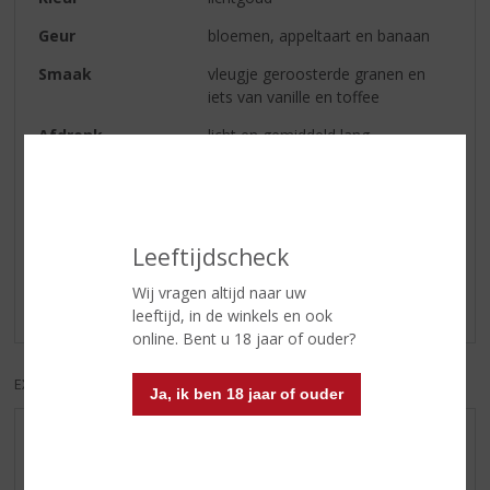
Geur
bloemen, appeltaart en banaan
Smaak
vleugje geroosterde granen en
iets van vanille en toffee
Afdronk
licht en gemiddeld lang
Reviews
Leeftijdscheck
Schrijf een review
Wij vragen altijd naar uw
Er zijn nog geen reviews geplaatst voor dit product
leeftijd, in de winkels en ook
online. Bent u 18 jaar of ouder?
EXCL. BTW
INCL. BTW
Ja, ik ben 18 jaar of ouder
AANBIEDINGEN
WIJN VAN DE MAAND