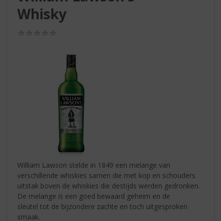
S
Whisky
p
r
i
(0,0
/
n
5)
g
n
a
a
r
d
e
n
a
v
i
William Lawson stelde in 1849 een melange van
g
verschillende whiskies samen die met kop en schouders
a
uitstak boven de whiskies die destijds werden gedronken.
t
De melange is een goed bewaard geheim en de
i
sleutel tot de bijzondere zachte en toch uitgesproken
e
smaak.