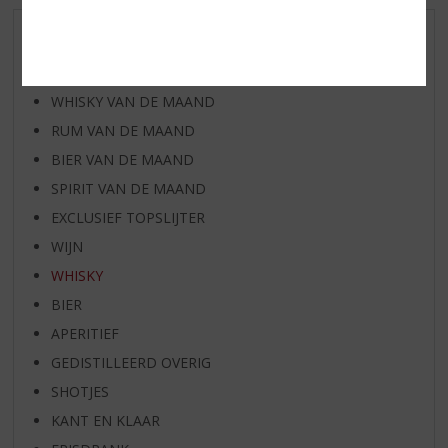
AANBIEDINGEN
WIJN VAN DE MAAND
WHISKY VAN DE MAAND
RUM VAN DE MAAND
BIER VAN DE MAAND
SPIRIT VAN DE MAAND
EXCLUSIEF TOPSLIJTER
WIJN
WHISKY
BIER
APERITIEF
GEDISTILLEERD OVERIG
SHOTJES
KANT EN KLAAR