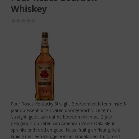
S
Whiskey
p
r
i
(0,0
/
n
5)
g
n
a
a
r
d
e
n
a
v
i
Four Roses Kentucky Straight Bourbon heeft tenminste 5
g
jaar op eikenhouten vaten doorgebracht. De term
a
‘straight’ geeft aan dat de bourbon minimaal 2 jaar
t
gelagerd is op vaten van American White Oak. Kleur:
i
sprankelend rood en goud. Neus: fruitig en fleurig, licht
e
kruidig met een vleugje honing. Smaak: vers fruit, rond