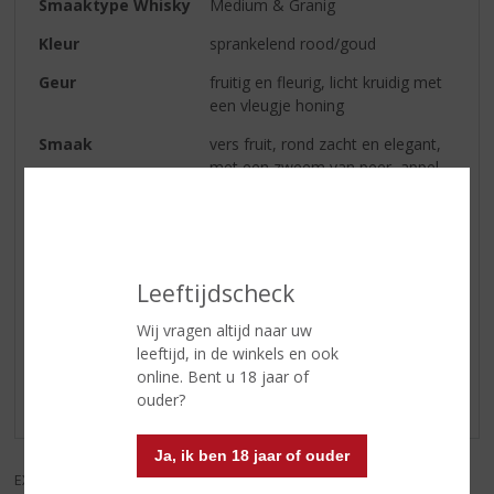
Smaaktype Whisky
Medium & Granig
Kleur
sprankelend rood/goud
Geur
fruitig en fleurig, licht kruidig met
een vleugje honing
Smaak
vers fruit, rond zacht en elegant,
met een zweem van peer, appel
en ananas
Afdronk
zacht en vol
Leeftijdscheck
Reviews
Wij vragen altijd naar uw
leeftijd, in de winkels en ook
Schrijf een review
online. Bent u 18 jaar of
ouder?
Er zijn nog geen reviews geplaatst voor dit product
Ja, ik ben 18 jaar of ouder
EXCL. BTW
INCL. BTW