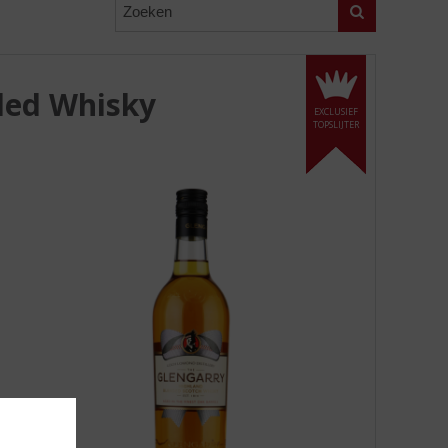
Zoeken
ded Whisky
EXCLUSIEF
TOPSLIJTER