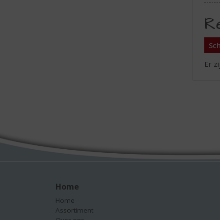
R
Sch
Er z
Home
Home
Assortiment
Over ons