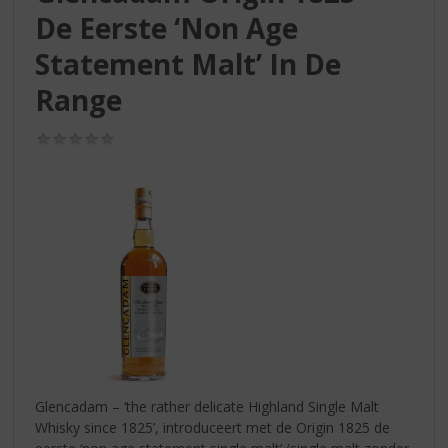
S
De Eerste ‘Non Age
p
r
Statement Malt’ In De
i
n
Range
g
n
(0,0
a
/
5)
a
r
d
e
n
a
v
i
g
a
t
i
Glencadam – ‘the rather delicate Highland Single Malt
e
Whisky since 1825’, introduceert met de Origin 1825 de