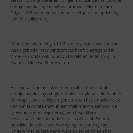
eerste ‘non age statement single malt’ (single malt zonder
leeftijdsaanduiding) in het assortiment. Met de naam
Origin 1825 wordt verwezen naar het jaar van oprichting
van de distilleerderij.
Voor Glencadam Origin 1825 is een speciale selectie van
vaten gebruikt: het rijpingsproces heeft plaatsgehad in
‘American white-oak bourbon barrels’ en de finishing in
Spaanse Oloroso Sherry vaten.
Het aantal ‘Non age statement malts’ (malts zonder
leeftijdsaanduiding) stijgt. Het biedt single malt liefhebbers
de mogelijkheid te blijven genieten van het smaakkarakter
van hun favoriete malt, in een malt markt waar door de
groeiende wereldwijde vraag een beperktere
beschikbaarheid van oudere malts ontstaat. Door de
ontwikkelde kennis van houtrijping en blending van
jongere met oudere malts weten distilleerderijen het