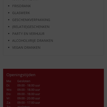
FRISDRANK
GLASWERK
GESCHENKVERPAKKING
(RELATIE)GESCHENKEN
PARTY EN VERHUUR
ALCOHOLVRIJE DRANKEN
VEGAN DRANKEN
Openingstijden
Ma
:
Gesloten
Di
:
09.00 - 18.00 uur
Wo
:
09.00 - 18.00 uur
Do
:
09.00 - 18.00 uur
Vr
:
09.00 - 20.00 uur
Za
:
09.00 - 17.00 uur
Zo:
gesloten