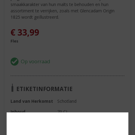
smaakkarakter van hun malts te behouden en hun
assortiment te verrijken, zoals met Glencadam Origin
1825 wordt geïllustreerd.
€
33,99
Fles
ETIKETINFORMATIE
Land van Herkomst
Schotland
Inhoud
70 CL
Alcoholpercentage
40% vol
Soort whisky
Single Malt