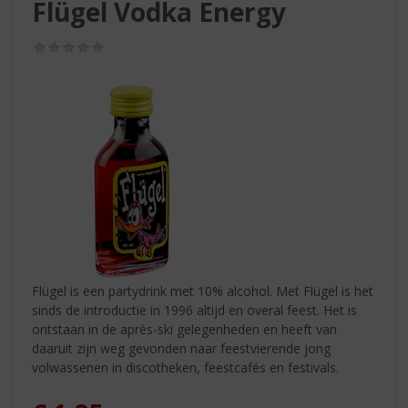
S
Flügel Vodka Energy
p
r
(0,0
i
/
5)
n
g
n
a
a
r
d
e
n
a
v
i
Flügel is een partydrink met 10% alcohol. Met Flügel is het
g
sinds de introductie in 1996 altijd en overal feest. Het is
a
ontstaan in de après-ski gelegenheden en heeft van
t
daaruit zijn weg gevonden naar feestvierende jong
i
volwassenen in discotheken, feestcafés en festivals.
e