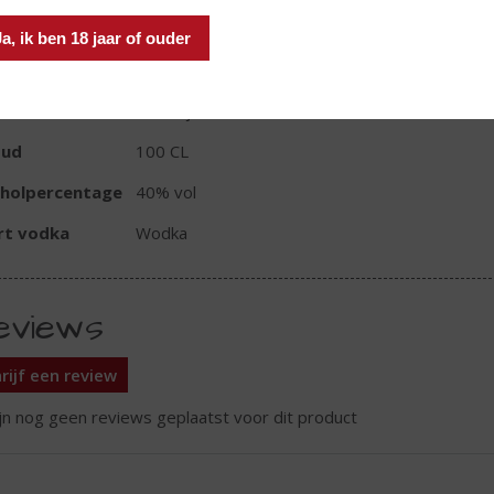
Ja, ik ben 18 jaar of ouder
TIKETINFORMATIE
d van Herkomst
Frankrijk
oud
100 CL
oholpercentage
40% vol
rt vodka
Wodka
eviews
rijf een review
ijn nog geen reviews geplaatst voor dit product