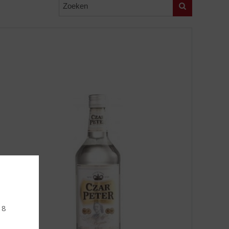
Zoeken
18