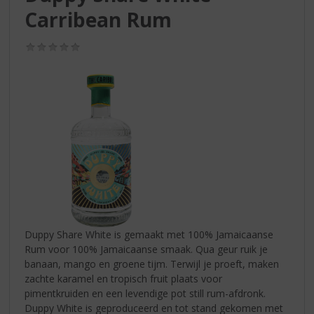
S
Carribean Rum
p
r
i
(0,0
/
n
5)
g
n
a
a
r
d
e
n
a
v
i
Duppy Share White is gemaakt met 100% Jamaicaanse
g
Rum voor 100% Jamaicaanse smaak. Qua geur ruik je
a
banaan, mango en groene tijm. Terwijl je proeft, maken
t
zachte karamel en tropisch fruit plaats voor
i
pimentkruiden en een levendige pot still rum-afdronk.
e
Duppy White is geproduceerd en tot stand gekomen met