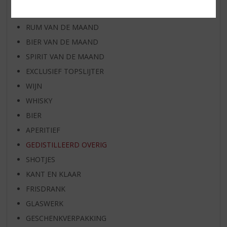
WHISKY VAN DE MAAND
RUM VAN DE MAAND
BIER VAN DE MAAND
SPIRIT VAN DE MAAND
EXCLUSIEF TOPSLIJTER
WIJN
WHISKY
BIER
APERITIEF
GEDISTILLEERD OVERIG
SHOTJES
KANT EN KLAAR
FRISDRANK
GLASWERK
GESCHENKVERPAKKING