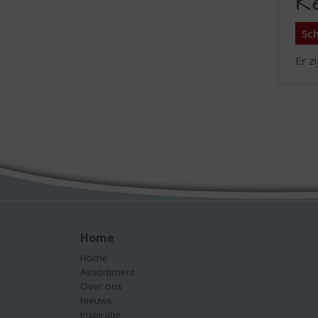
R
Sch
Er z
Home
Home
Assortiment
Over ons
Nieuws
Inspiratie