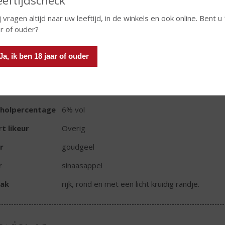
eeftijdscheck
j vragen altijd naar uw leeftijd, in de winkels en ook online. Bent u
ar of ouder?
TIKETINFORMATIE
Ja, ik ben 18 jaar of ouder
d van Herkomst
Nederland
oud
25 CL
oholpercentage
6% vol
t likeur
Overig
r
goudgeel
r
sinaasappel
ak
rijk, rond en met een licht kruidig randje.