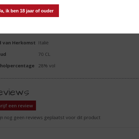
Ja, ik ben 18 jaar of ouder
TIKETINFORMATIE
d van Herkomst
Italië
oud
70 CL
oholpercentage
28% vol
eviews
rijf een review
ijn nog geen reviews geplaatst voor dit product