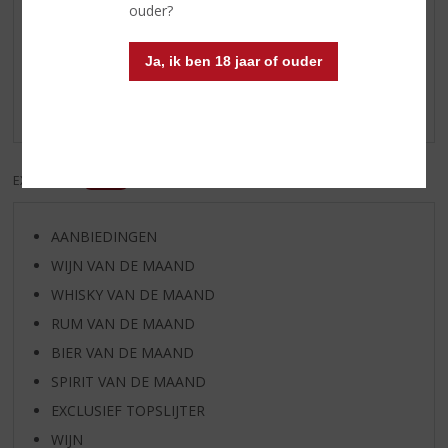
ouder?
gevoel dat ik een zak drop op heb gegeten. Als je van
zoute drop/salmiak houdt echt een keer proberen, véél
lekkerder dan zijn zachtere zusje (ook lekker!!) Tip: drink er
Ja, ik ben 18 jaar of ouder
venkelthee en ijskoud water bij. Ik zou niet weten wat je
erbij kan eten, mss pepermunt(likeur)?
EXCL. BTW
INCL. BTW
AANBIEDINGEN
WIJN VAN DE MAAND
WHISKY VAN DE MAAND
RUM VAN DE MAAND
BIER VAN DE MAAND
SPIRIT VAN DE MAAND
EXCLUSIEF TOPSLIJTER
WIJN