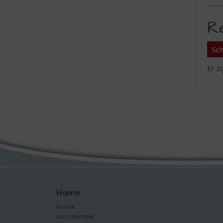
R
Sch
Er z
Home
Home
Assortiment