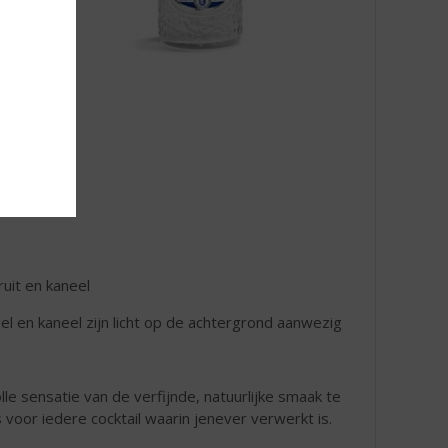
ruit en kaneel
gel en kaneel zijn licht op de achtergrond aanwezig
lle sensatie van de verfijnde, natuurlijke smaak te
voor iedere cocktail waarin jenever verwerkt is.