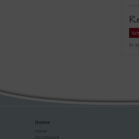
R
Sch
Er z
Home
Home
Assortiment