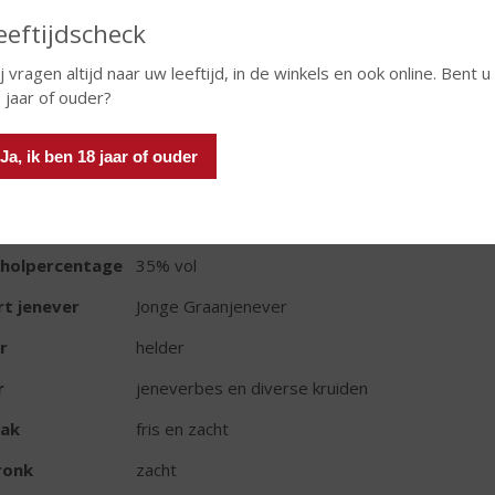
eeftijdscheck
j vragen altijd naar uw leeftijd, in de winkels en ook online. Bent u
 jaar of ouder?
TIKETINFORMATIE
Ja, ik ben 18 jaar of ouder
d van Herkomst
Nederland
oud
100 CL
oholpercentage
35% vol
t jenever
Jonge Graanjenever
r
helder
r
jeneverbes en diverse kruiden
ak
fris en zacht
ronk
zacht