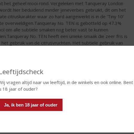
t het geheel mooi rond. Vergeleken met Tanqueray London
wordt hier beduidend minder jeneverbes gebruikt, dit om het
cate citruskarakter waar zo hard aangewerkt is in de ‘Tiny 10’
 te overweldigen.Tanqueray No. TEN is gebotteld op 47.3%
hol om alle subtiele smaken nog beter vast te kunnen
en.Tanqueray No. TEN heeft een unieke smaak die zeer fris is
 het gebruik van de citrusvruchten. Het subtiele gebruik van
lle zorgt voor de ronde afdronk. Tanqueray heeft een heldere,
se smaak. Er zijn kruidige ondertonen van jeneverbes,
lwortel en korianderzaden. In de afdronk is citroen te proeven.
akt van pure graan alcohol en uit Toscaanse kruiden en
Leeftijdscheck
ten is het vier maal gedistilleerd. Daarna rijpt het product 18
nden.
Wij vragen altijd naar uw leeftijd, in de winkels en ook online. Bent
u 18 jaar of ouder?
€
34,99
Ja, ik ben 18 jaar of ouder
Fles