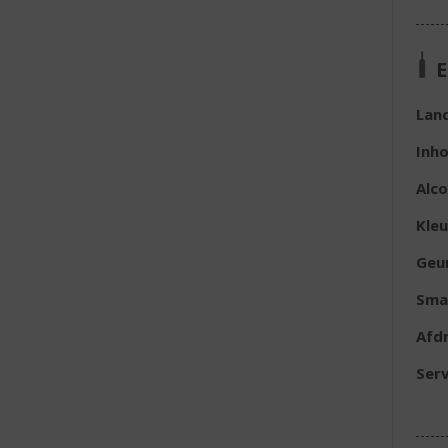
E
Lan
Inh
Alc
Kleu
Geu
Sma
Afd
Serv