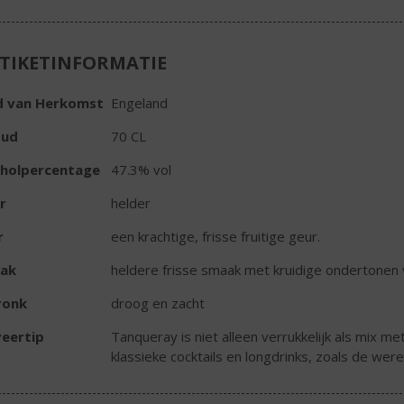
TIKETINFORMATIE
d van Herkomst
Engeland
oud
70 CL
oholpercentage
47.3% vol
r
helder
r
een krachtige, frisse fruitige geur.
ak
heldere frisse smaak met kruidige ondertonen
ronk
droog en zacht
eertip
Tanqueray is niet alleen verrukkelijk als mix m
klassieke cocktails en longdrinks, zoals de we