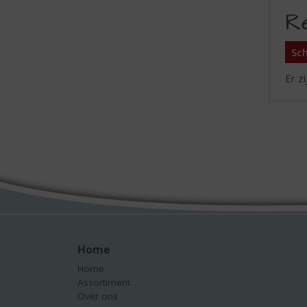
R
Sch
Er z
Home
Home
Assortiment
Over ons