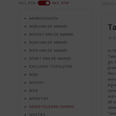
d
ASS
EXCL. BTW
INCL. BTW
Slijteri
S
p
r
AANBIEDINGEN
i
Ta
WIJN VAN DE MAAND
n
WHISKY VAN DE MAAND
g
n
RUM VAN DE MAAND
a
BIER VAN DE MAAND
In 1
a
Tanq
r
SPIRIT VAN DE MAAND
gin.
d
EXCLUSIEF TOPSLIJTER
prem
e
fles
WIJN
n
word
a
WHISKY
ingr
v
same
BIER
i
ook 
g
APERITIEF
dit 
a
GEDISTILLEERD OVERIG
uite
t
Tanq
SHOTJES
i