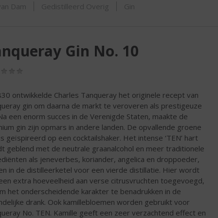
ORTIMENT
j van Dam
Gedistilleerd Overig
Gin
nqueray Gin No. 10
(0,0
/
5)
830 ontwikkelde Charles Tanqueray het originele recept van
ueray gin om daarna de markt te veroveren als prestigeuze
 Na een enorm succes in de Verenigde Staten, maakte de
ium gin zijn opmars in andere landen. De opvallende groene
 is geïspireerd op een cocktailshaker. Het intense ‘TEN’ hart
t geblend met de neutrale graanalcohol en meer traditionele
ediënten als jeneverbes, koriander, angelica en droppoeder,
n in de distilleerketel voor een vierde distillatie. Hier wordt
een extra hoeveelheid aan verse citrusvruchten toegevoegd,
om het onderscheidende karakter te benadrukken in de
indelijke drank. Ook kamillebloemen worden gebruikt voor
ueray No. TEN. Kamille geeft een zeer verzachtend effect en