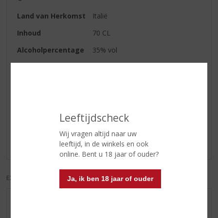
Land van Herkomst
Italië
Inhoud
70 CL
Alcoholpercentage
35% vol
Soort bitter
Kruidenlikeur
Reviews
Leeftijdscheck
Schrijf een review
Wij vragen altijd naar uw
Er zijn nog geen reviews geplaatst voor dit product
leeftijd, in de winkels en ook
online. Bent u 18 jaar of ouder?
EXCL. BTW
INCL. BTW
Ja, ik ben 18 jaar of ouder
AANBIEDINGEN