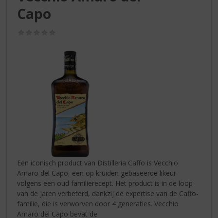
S
Capo
p
r
i
(0,0
/
n
5)
g
n
a
a
r
d
e
n
a
v
i
Een iconisch product van Distilleria Caffo is Vecchio
g
Amaro del Capo, een op kruiden gebaseerde likeur
a
volgens een oud familierecept. Het product is in de loop
t
van de jaren verbeterd, dankzij de expertise van de Caffo-
i
familie, die is verworven door 4 generaties. Vecchio
e
Amaro del Capo bevat de