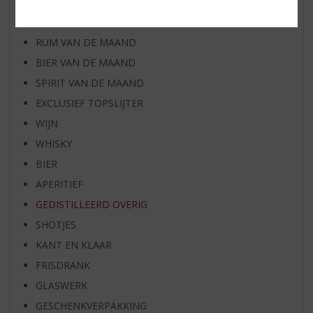
WIJN VAN DE MAAND
WHISKY VAN DE MAAND
RUM VAN DE MAAND
BIER VAN DE MAAND
SPIRIT VAN DE MAAND
EXCLUSIEF TOPSLIJTER
WIJN
WHISKY
BIER
APERITIEF
GEDISTILLEERD OVERIG
SHOTJES
KANT EN KLAAR
FRISDRANK
GLASWERK
GESCHENKVERPAKKING