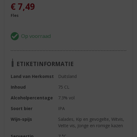
€
7,49
Fles
ETIKETINFORMATIE
Land van Herkomst
Duitsland
Inhoud
75 CL
Alcoholpercentage
7.3% vol
Soort bier
IPA
Wijn-spijs
Salades, Kip en gevogelte, Witvis,
Vette vis, Jonge en romige kazen
Serveertip
7 °C