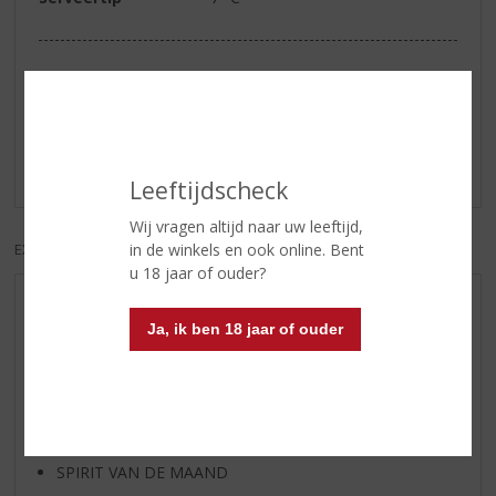
Reviews
Schrijf een review
Er zijn nog geen reviews geplaatst voor dit product
Leeftijdscheck
Wij vragen altijd naar uw leeftijd,
in de winkels en ook online. Bent
EXCL. BTW
INCL. BTW
u 18 jaar of ouder?
AANBIEDINGEN
Ja, ik ben 18 jaar of ouder
WIJN VAN DE MAAND
WHISKY VAN DE MAAND
RUM VAN DE MAAND
BIER VAN DE MAAND
SPIRIT VAN DE MAAND