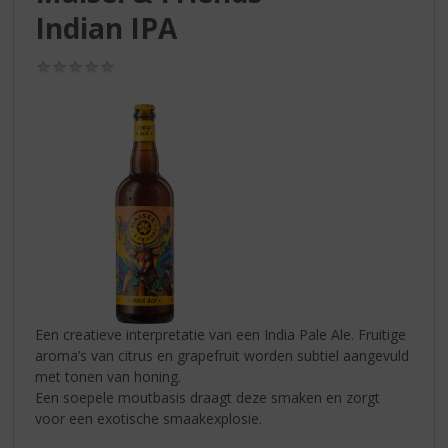
S
Indian IPA
p
r
i
(0,0
/
n
5)
g
n
a
a
r
d
e
n
a
v
i
Een creatieve interpretatie van een India Pale Ale. Fruitige
g
aroma’s van citrus en grapefruit worden subtiel aangevuld
a
met tonen van honing.
t
Een soepele moutbasis draagt deze smaken en zorgt
i
voor een exotische smaakexplosie.
e