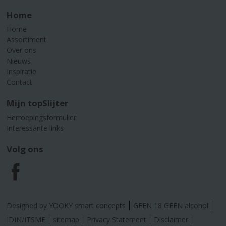
Home
Home
Assortiment
Over ons
Nieuws
Inspiratie
Contact
Mijn topSlijter
Herroepingsformulier
Interessante links
Volg ons
F
a
Designed by YOOKY smart concepts
GEEN 18 GEEN alcohol
c
IDIN/ITSME
sitemap
Privacy Statement
Disclaimer