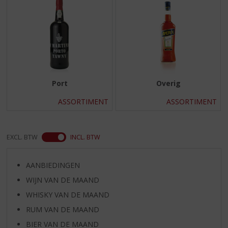
S
p
r
i
n
g
n
a
Port
Overig
a
r
ASSORTIMENT
ASSORTIMENT
d
e
n
EXCL. BTW
INCL. BTW
a
v
i
AANBIEDINGEN
g
WIJN VAN DE MAAND
a
t
WHISKY VAN DE MAAND
i
RUM VAN DE MAAND
e
BIER VAN DE MAAND