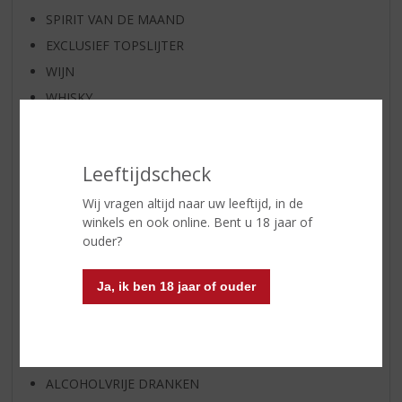
SPIRIT VAN DE MAAND
EXCLUSIEF TOPSLIJTER
WIJN
WHISKY
BIER
APERITIEF
Leeftijdscheck
GEDISTILLEERD OVERIG
SHOTJES
Wij vragen altijd naar uw leeftijd, in de
winkels en ook online. Bent u 18 jaar of
KANT EN KLAAR
ouder?
FRISDRANK
GLASWERK
Ja, ik ben 18 jaar of ouder
GESCHENKVERPAKKING
(RELATIE)GESCHENKEN
PARTY EN VERHUUR
ALCOHOLVRIJE DRANKEN